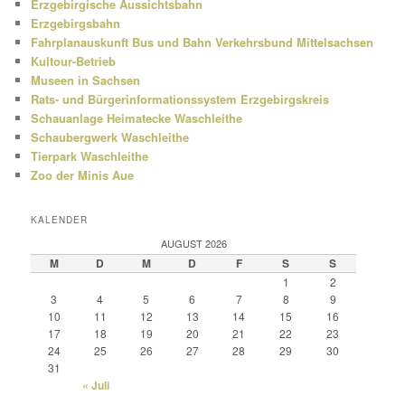
Erzgebirgische Aussichtsbahn
Erzgebirgsbahn
Fahrplanauskunft Bus und Bahn Verkehrsbund Mittelsachsen
Kultour-Betrieb
Museen in Sachsen
Rats- und Bürgerinformationssystem Erzgebirgskreis
Schauanlage Heimatecke Waschleithe
Schaubergwerk Waschleithe
Tierpark Waschleithe
Zoo der Minis Aue
KALENDER
AUGUST 2026
M
D
M
D
F
S
S
1
2
3
4
5
6
7
8
9
10
11
12
13
14
15
16
17
18
19
20
21
22
23
24
25
26
27
28
29
30
31
« Juli