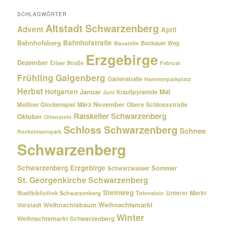
SCHLAGWÖRTER
Altstadt Schwarzenberg
Advent
April
Bahnhofsberg
Bahnhofstraße
Bockauer Weg
Baustelle
Erzgebirge
Dezember
Erlaer Straße
Februar
Frühling
Galgenberg
Gartenstraße
Hammerparkplatz
Herbst
Hofgarten
Januar
Mai
Kraußpyramide
Juni
März
November
Meißner Glockenspiel
Obere Schlossstraße
Ratskeller Schwarzenberg
Oktober
Ottenstein
Schloss Schwarzenberg
Schnee
Rockelmannpark
Schwarzenberg
Schwarzenberg Erzgebirge
Sommer
Schwarzwasser
St. Georgenkirche Schwarzenberg
Steinweg
Unterer Markt
Stadtbibliothek Schwarzenberg
Totenstein
Weihnachtsmarkt
Weihnachtsbaum
Vorstadt
Winter
Weihnachtsmarkt Schwarzenberg