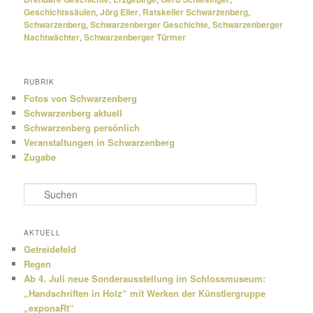
Geschichtssäulen
,
Jörg Eller
,
Ratskeller Schwarzenberg
,
Schwarzenberg
,
Schwarzenberger Geschichte
,
Schwarzenberger
Nachtwächter
,
Schwarzenberger Türmer
RUBRIK
Fotos von Schwarzenberg
Schwarzenberg aktuell
Schwarzenberg persönlich
Veranstaltungen in Schwarzenberg
Zugabe
S
u
c
h
AKTUELL
e
Getreidefeld
n
Regen
Ab 4. Juli neue Sonderausstellung im Schlossmuseum:
„Handschriften in Holz“ mit Werken der Künstlergruppe
„exponaRt“