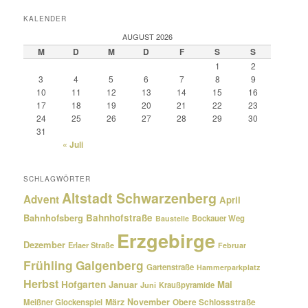
KALENDER
AUGUST 2026
M
D
M
D
F
S
S
1
2
3
4
5
6
7
8
9
10
11
12
13
14
15
16
17
18
19
20
21
22
23
24
25
26
27
28
29
30
31
« Juli
SCHLAGWÖRTER
Altstadt Schwarzenberg
Advent
April
Bahnhofsberg
Bahnhofstraße
Bockauer Weg
Baustelle
Erzgebirge
Dezember
Erlaer Straße
Februar
Frühling
Galgenberg
Gartenstraße
Hammerparkplatz
Herbst
Hofgarten
Januar
Mai
Kraußpyramide
Juni
März
November
Meißner Glockenspiel
Obere Schlossstraße