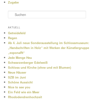
Zugabe
S
u
c
h
AKTUELL
e
Getreidefeld
n
Regen
Ab 4. Juli neue Sonderausstellung im Schlossmuseum:
„Handschriften in Holz“ mit Werken der Künstlergruppe
„exponaRt“
Jede Menge Heu
Schwarzenberger Edelweiß
Schloss und Kirche (ohne und mit Blumen)
Neue Häuser
SZB im Juni
Schöne Aussicht
Nice to see you
Ein Feld wie ein Meer
Rhododendrenhochzeit