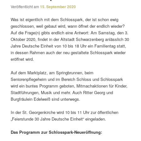
Veröffentlicht am
15. September 2020
Was ist eigent­lich mit dem Schlosspark, der ist schon ewig
geschlossen, weil gebaut wird, wann öffnet der endlich wieder?
Auf die Frage(n) gibts endlich eine Antwort: Am Samstag, den 3.
Oktober 2020, findet in der Altstadt Schwarzenberg anläss­lich 30
Jahre Deutsche Einheit von 10 bis 18 Uhr ein Familientag statt,
in dessen Rahmen auch der neu gestal­tete Schlosspark wieder
eröffnet wird.
Auf dem Marktplatz, am Springbrunnen, beim
Seniorenpflegeheim und im Bereich Schloss und Schlosspark
wird ein buntes Programm geboten, Mitmachaktionen für Kinder,
Stadtführungen, Musik und mehr. Auch Ritter Georg und
Burgfräulein Edelweiß sind unterwegs.
In der St. Georgenkirche wird 10 bis 11 Uhr zur öffent­li­chen
„Feierstunde 30 Jahre Deutsche Einheit“ eingeladen.
Das Programm zur Schlosspark-Neueröffnung: