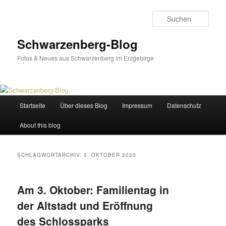
Zum
Zum
primären
sekundären
Such
Inhalt
Inhalt
springen
springen
Schwarzenberg-Blog
Fotos & Neues aus Schwarzenberg im Erzgebirge
Hauptmenü
Startseite
Über dieses Blog
Impressum
Datenschutz
About this blog
SCHLAGWORTARCHIV:
3. OKTOBER 2020
Am 3. Oktober: Familientag in
der Altstadt und Eröffnung
des Schlossparks