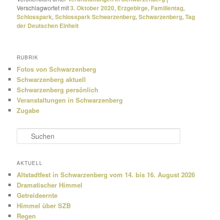
Verschlagwortet mit
3. Oktober 2020
,
Erzgebirge
,
Familientag
,
Schlosspark
,
Schlosspark Schwarzenberg
,
Schwarzenberg
,
Tag
der Deutschen Einheit
RUBRIK
Fotos von Schwarzenberg
Schwarzenberg aktuell
Schwarzenberg persönlich
Veranstaltungen in Schwarzenberg
Zugabe
S
u
c
h
AKTUELL
e
Altstadtfest in Schwarzenberg vom 14. bis 16. August 2026
n
Dramatischer Himmel
Getreideernte
Himmel über SZB
Regen