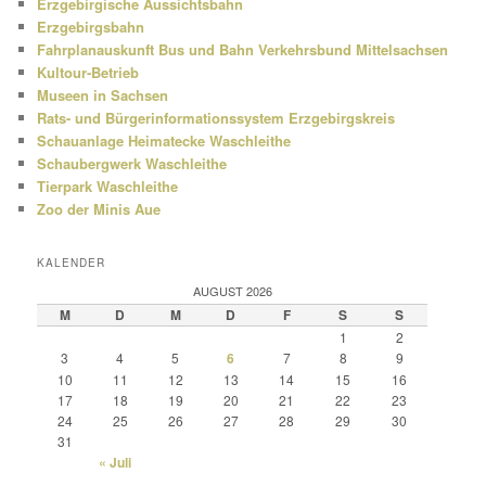
Erzgebirgische Aussichtsbahn
Erzgebirgsbahn
Fahrplanauskunft Bus und Bahn Verkehrsbund Mittelsachsen
Kultour-Betrieb
Museen in Sachsen
Rats- und Bürgerinformationssystem Erzgebirgskreis
Schauanlage Heimatecke Waschleithe
Schaubergwerk Waschleithe
Tierpark Waschleithe
Zoo der Minis Aue
KALENDER
AUGUST 2026
M
D
M
D
F
S
S
1
2
3
4
5
6
7
8
9
10
11
12
13
14
15
16
17
18
19
20
21
22
23
24
25
26
27
28
29
30
31
« Juli