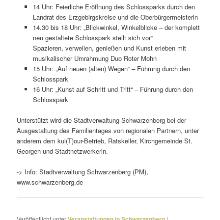
14 Uhr: Feierliche Eröffnung des Schlossparks durch den
Landrat des Erzgebirgskreise und die Oberbürgermeisterin
14.30 bis 18 Uhr: „Blickwinkel, Winkelblicke – der komplett
neu gestal­tete Schlosspark stellt sich vor“
Spazieren, verweilen, genießen und Kunst erleben mit
musi­ka­li­scher Umrahmung Duo Roter Mohn
15 Uhr: „Auf neuen (alten) Wegen“ – Führung durch den
Schlosspark
16 Uhr: „Kunst auf Schritt und Tritt“ – Führung durch den
Schlosspark
Unterstützt wird die Stadtverwaltung Schwarzenberg bei der
Ausgestaltung des Familientages von regio­nalen Partnern, unter
anderem dem kul(T)our-Betrieb, Ratskeller, Kirchgemeinde St.
Georgen und Stadtnetzwerkerin.
-> Info: Stadtverwaltung Schwarzenberg (PM),
www.schwarzenberg.de
Veröffentlicht unter
Veranstaltungen in Schwarzenberg
|