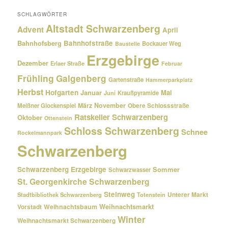
SCHLAGWÖRTER
Altstadt Schwarzenberg
Advent
April
Bahnhofsberg
Bahnhofstraße
Bockauer Weg
Baustelle
Erzgebirge
Dezember
Erlaer Straße
Februar
Frühling
Galgenberg
Gartenstraße
Hammerparkplatz
Herbst
Hofgarten
Januar
Mai
Kraußpyramide
Juni
März
November
Meißner Glockenspiel
Obere Schlossstraße
Ratskeller Schwarzenberg
Oktober
Ottenstein
Schloss Schwarzenberg
Schnee
Rockelmannpark
Schwarzenberg
Schwarzenberg Erzgebirge
Sommer
Schwarzwasser
St. Georgenkirche Schwarzenberg
Steinweg
Unterer Markt
Stadtbibliothek Schwarzenberg
Totenstein
Weihnachtsmarkt
Weihnachtsbaum
Vorstadt
Winter
Weihnachtsmarkt Schwarzenberg