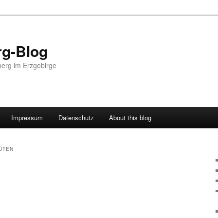
g-Blog
erg im Erzgebirge
Impressum
Datenschutz
About this blog
TEN