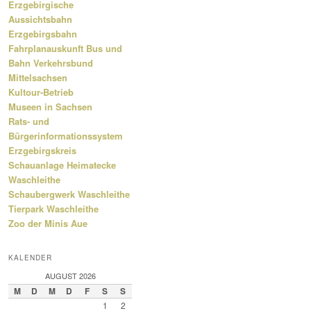
Erzgebirgische
Aussichtsbahn
Erzgebirgsbahn
Fahrplanauskunft Bus und
Bahn Verkehrsbund
Mittelsachsen
Kultour-Betrieb
Museen in Sachsen
Rats- und
Bürgerinformationssystem
Erzgebirgskreis
Schauanlage Heimatecke
Waschleithe
Schaubergwerk Waschleithe
Tierpark Waschleithe
Zoo der Minis Aue
KALENDER
AUGUST 2026
M
D
M
D
F
S
S
1
2