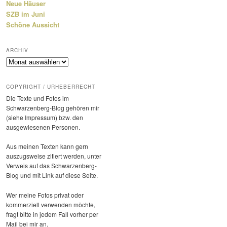
Neue Häuser
SZB im Juni
Schöne Aussicht
ARCHIV
Archiv
COPYRIGHT / URHEBERRECHT
Die Texte und Fotos im
Schwarzenberg-Blog gehören mir
(siehe Impressum) bzw. den
ausge­wie­senen Personen.
Aus meinen Texten kann gern
auszugs­weise zitiert werden, unter
Verweis auf das Schwarzenberg-
Blog und mit Link auf diese Seite.
Wer meine Fotos privat oder
kommer­ziell verwenden möchte,
fragt bitte in jedem Fall vorher per
Mail bei mir an.