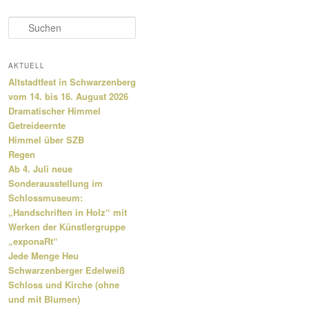
S
u
c
h
AKTUELL
e
Altstadtfest in Schwarzenberg
n
vom 14. bis 16. August 2026
Dramatischer Himmel
Getreideernte
Himmel über SZB
Regen
Ab 4. Juli neue
Sonderausstellung im
Schlossmuseum:
„Handschriften in Holz“ mit
Werken der Künstlergruppe
„exponaRt“
Jede Menge Heu
Schwarzenberger Edelweiß
Schloss und Kirche (ohne
und mit Blumen)