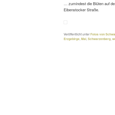
… zumin­dest die Blüten auf 
Eibenstocker Straße.
Veröffentlicht unter
Fotos von Schw
Erzgebirge
,
Mai
,
Schwarzenberg
,
w