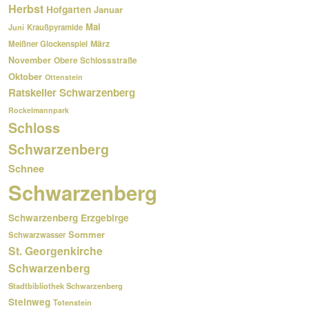
Herbst
Hofgarten
Januar
Mai
Kraußpyramide
Juni
März
Meißner Glockenspiel
November
Obere Schlossstraße
Oktober
Ottenstein
Ratskeller Schwarzenberg
Rockelmannpark
Schloss
Schwarzenberg
Schnee
Schwarzenberg
Schwarzenberg Erzgebirge
Sommer
Schwarzwasser
St. Georgenkirche
Schwarzenberg
Stadtbibliothek Schwarzenberg
Steinweg
Totenstein