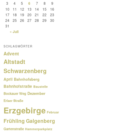
3
4
5
6
7
8
9
10
11
12
13
14
15
16
17
18
19
20
21
22
23
24
25
26
27
28
29
30
31
« Juli
SCHLAGWÖRTER
Advent
Altstadt
Schwarzenberg
April
Bahnhofsberg
Bahnhofstraße
Baustelle
Dezember
Bockauer Weg
Erlaer Straße
Erzgebirge
Februar
Frühling
Galgenberg
Gartenstraße
Hammerparkplatz