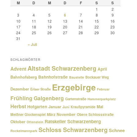
M
D
M
D
F
S
S
1
2
3
4
5
6
7
8
9
10
11
12
13
14
15
16
17
18
19
20
21
22
23
24
25
26
27
28
29
30
31
« Juli
SCHLAGWÖRTER
Altstadt Schwarzenberg
Advent
April
Bahnhofsberg
Bahnhofstraße
Bockauer Weg
Baustelle
Erzgebirge
Dezember
Erlaer Straße
Februar
Frühling
Galgenberg
Gartenstraße
Hammerparkplatz
Herbst
Hofgarten
Januar
Mai
Kraußpyramide
Juni
März
November
Meißner Glockenspiel
Obere Schlossstraße
Ratskeller Schwarzenberg
Oktober
Ottenstein
Schloss Schwarzenberg
Schnee
Rockelmannpark