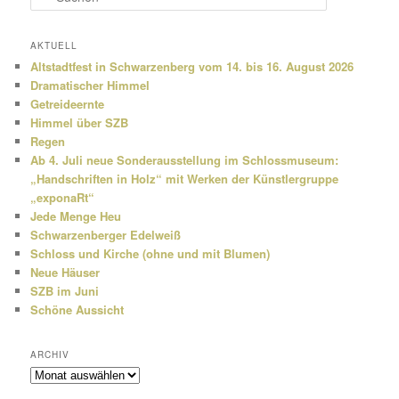
u
c
h
AKTUELL
e
Altstadtfest in Schwarzenberg vom 14. bis 16. August 2026
n
Dramatischer Himmel
Getreideernte
Himmel über SZB
Regen
Ab 4. Juli neue Sonderausstellung im Schlossmuseum:
„Handschriften in Holz“ mit Werken der Künstlergruppe
„exponaRt“
Jede Menge Heu
Schwarzenberger Edelweiß
Schloss und Kirche (ohne und mit Blumen)
Neue Häuser
SZB im Juni
Schöne Aussicht
ARCHIV
Archiv