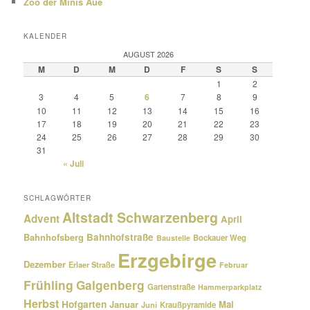
Zoo der Minis Aue
KALENDER
AUGUST 2026
M
D
M
D
F
S
S
1
2
3
4
5
6
7
8
9
10
11
12
13
14
15
16
17
18
19
20
21
22
23
24
25
26
27
28
29
30
31
« Juli
SCHLAGWÖRTER
Altstadt Schwarzenberg
Advent
April
Bahnhofsberg
Bahnhofstraße
Bockauer Weg
Baustelle
Erzgebirge
Dezember
Erlaer Straße
Februar
Frühling
Galgenberg
Gartenstraße
Hammerparkplatz
Herbst
Hofgarten
Januar
Mai
Kraußpyramide
Juni