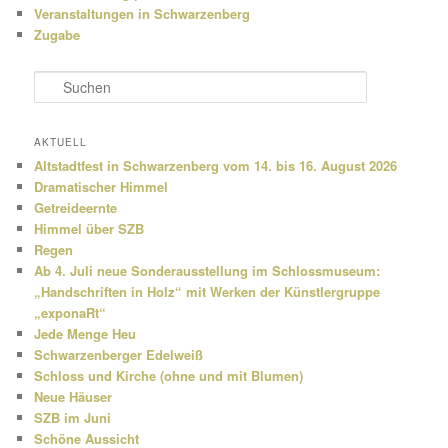
Veranstaltungen in Schwarzenberg
Zugabe
S
u
c
h
AKTUELL
e
Altstadtfest in Schwarzenberg vom 14. bis 16. August 2026
n
Dramatischer Himmel
Getreideernte
Himmel über SZB
Regen
Ab 4. Juli neue Sonderausstellung im Schlossmuseum:
„Handschriften in Holz“ mit Werken der Künstlergruppe
„exponaRt“
Jede Menge Heu
Schwarzenberger Edelweiß
Schloss und Kirche (ohne und mit Blumen)
Neue Häuser
SZB im Juni
Schöne Aussicht