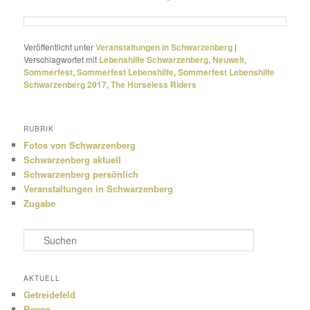
Veröffentlicht unter
Veranstaltungen in Schwarzenberg
|
Verschlagwortet mit
Lebenshilfe Schwarzenberg
,
Neuwelt
,
Sommerfest
,
Sommerfest Lebenshilfe
,
Sommerfest Lebenshilfe
Schwarzenberg 2017
,
The Horseless Riders
RUBRIK
Fotos von Schwarzenberg
Schwarzenberg aktuell
Schwarzenberg persönlich
Veranstaltungen in Schwarzenberg
Zugabe
S
u
c
h
AKTUELL
e
Getreidefeld
n
Regen