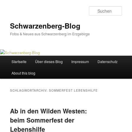
Zum
Zum
primären
sekundären
Such
Inhalt
Inhalt
springen
springen
Schwarzenberg-Blog
Fotos & Neues aus Schwarzenberg im Erzgebirge
Hauptmenü
Startseite
Über dieses Blog
Impressum
Datenschutz
About this blog
SCHLAGWORTARCHIV:
SOMMERFEST LEBENSHILFE
Ab in den Wilden Westen:
beim Sommerfest der
Lebenshilfe