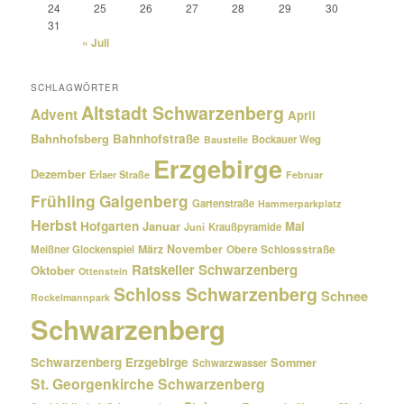
24
25
26
27
28
29
30
31
« Juli
SCHLAGWÖRTER
Altstadt Schwarzenberg
Advent
April
Bahnhofsberg
Bahnhofstraße
Bockauer Weg
Baustelle
Erzgebirge
Dezember
Erlaer Straße
Februar
Frühling
Galgenberg
Gartenstraße
Hammerparkplatz
Herbst
Hofgarten
Januar
Mai
Kraußpyramide
Juni
März
November
Meißner Glockenspiel
Obere Schlossstraße
Ratskeller Schwarzenberg
Oktober
Ottenstein
Schloss Schwarzenberg
Schnee
Rockelmannpark
Schwarzenberg
Schwarzenberg Erzgebirge
Sommer
Schwarzwasser
St. Georgenkirche Schwarzenberg