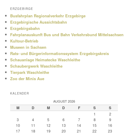
ERZGEBIRGE
Busfahrplan Regionalverkehr Erzgebirge
Erzgebirgische Aussichtsbahn
Erzgebirgsbahn
Fahrplanauskunft Bus und Bahn Verkehrsbund Mittelsachsen
Kultour-Betrieb
Museen in Sachsen
Rats- und Bürgerinformationssystem Erzgebirgskreis
Schauanlage Heimatecke Waschleithe
Schaubergwerk Waschleithe
Tierpark Waschleithe
Zoo der Minis Aue
KALENDER
AUGUST 2026
M
D
M
D
F
S
S
1
2
3
4
5
6
7
8
9
10
11
12
13
14
15
16
17
18
19
20
21
22
23