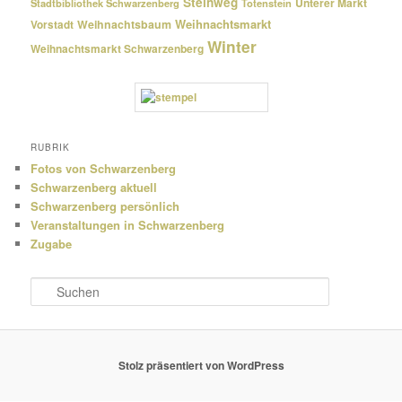
Steinweg
Unterer Markt
Stadtbibliothek Schwarzenberg
Totenstein
Weihnachtsmarkt
Weihnachtsbaum
Vorstadt
Winter
Weihnachtsmarkt Schwarzenberg
RUBRIK
Fotos von Schwarzenberg
Schwarzenberg aktuell
Schwarzenberg persönlich
Veranstaltungen in Schwarzenberg
Zugabe
S
u
c
h
e
Stolz präsentiert von WordPress
n