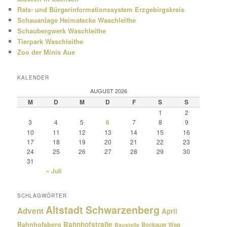
Rats- und Bürgerinformationssystem Erzgebirgskreis
Schauanlage Heimatecke Waschleithe
Schaubergwerk Waschleithe
Tierpark Waschleithe
Zoo der Minis Aue
KALENDER
AUGUST 2026
M
D
M
D
F
S
S
1
2
3
4
5
6
7
8
9
10
11
12
13
14
15
16
17
18
19
20
21
22
23
24
25
26
27
28
29
30
31
« Juli
SCHLAGWÖRTER
Altstadt Schwarzenberg
Advent
April
Bahnhofsberg
Bahnhofstraße
Bockauer Weg
Baustelle