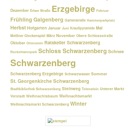
Erzgebirge
Dezember
Erlaer Straße
Februar
Frühling
Galgenberg
Gartenstraße
Hammerparkplatz
Herbst
Hofgarten
Januar
Mai
Kraußpyramide
Juni
März
November
Meißner Glockenspiel
Obere Schlossstraße
Ratskeller Schwarzenberg
Oktober
Ottenstein
Schloss Schwarzenberg
Schnee
Rockelmannpark
Schwarzenberg
Schwarzenberg Erzgebirge
Sommer
Schwarzwasser
St. Georgenkirche Schwarzenberg
Steinweg
Unterer Markt
Stadtbibliothek Schwarzenberg
Totenstein
Weihnachtsmarkt
Weihnachtsbaum
Vorstadt
Winter
Weihnachtsmarkt Schwarzenberg