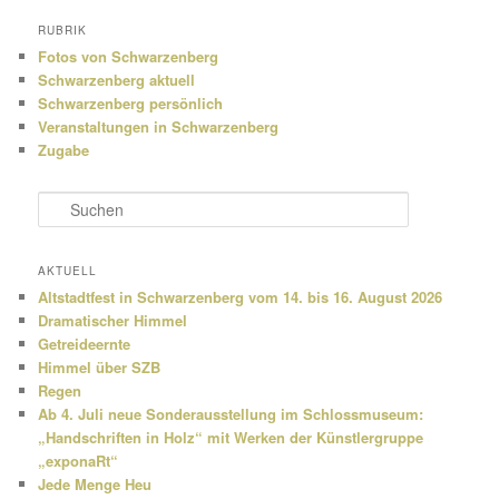
RUBRIK
Fotos von Schwarzenberg
Schwarzenberg aktuell
Schwarzenberg persönlich
Veranstaltungen in Schwarzenberg
Zugabe
S
u
c
h
AKTUELL
e
Altstadtfest in Schwarzenberg vom 14. bis 16. August 2026
n
Dramatischer Himmel
Getreideernte
Himmel über SZB
Regen
Ab 4. Juli neue Sonderausstellung im Schlossmuseum:
„Handschriften in Holz“ mit Werken der Künstlergruppe
„exponaRt“
Jede Menge Heu