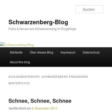
Zum
Zum
primären
sekundären
Such
Inhalt
Inhalt
springen
springen
Schwarzenberg-Blog
Fotos & Neues aus Schwarzenberg im Erzgebirge
Hauptmenü
Startseite
Über dieses Blog
Impressum
Datenschutz
About this blog
SCHLAGWORTARCHIV:
SCHWARZENBERG ERZGEBIRGE
WINTERFOTOS
Schnee, Schnee, Schnee
Veröffentlicht am
6. Dezember 2011