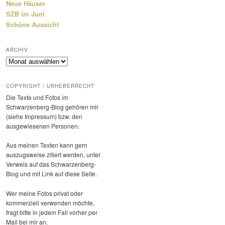
Neue Häuser
SZB im Juni
Schöne Aussicht
ARCHIV
Archiv
COPYRIGHT / URHEBERRECHT
Die Texte und Fotos im
Schwarzenberg-Blog gehören mir
(siehe Impressum) bzw. den
ausge­wie­senen Personen.
Aus meinen Texten kann gern
auszugs­weise zitiert werden, unter
Verweis auf das Schwarzenberg-
Blog und mit Link auf diese Seite.
Wer meine Fotos privat oder
kommer­ziell verwenden möchte,
fragt bitte in jedem Fall vorher per
Mail bei mir an.