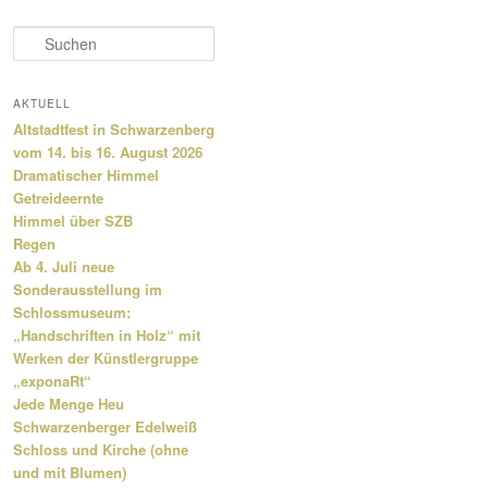
S
u
c
h
AKTUELL
e
Altstadtfest in Schwarzenberg
n
vom 14. bis 16. August 2026
Dramatischer Himmel
Getreideernte
Himmel über SZB
Regen
Ab 4. Juli neue
Sonderausstellung im
Schlossmuseum:
„Handschriften in Holz“ mit
Werken der Künstlergruppe
„exponaRt“
Jede Menge Heu
Schwarzenberger Edelweiß
Schloss und Kirche (ohne
und mit Blumen)