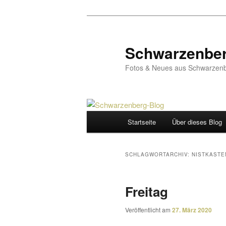
Zum
Zum
primären
sekundären
Inhalt
Inhalt
Schwarzenber
springen
springen
Fotos & Neues aus Schwarzenb
Hauptmenü
Startseite
Über dieses Blog
SCHLAGWORTARCHIV:
NISTKASTE
Freitag
Veröffentlicht am
27. März 2020