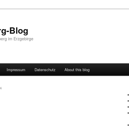
g-Blog
erg im Erzgebirge
Impressum
Datenschutz
About this blog
N