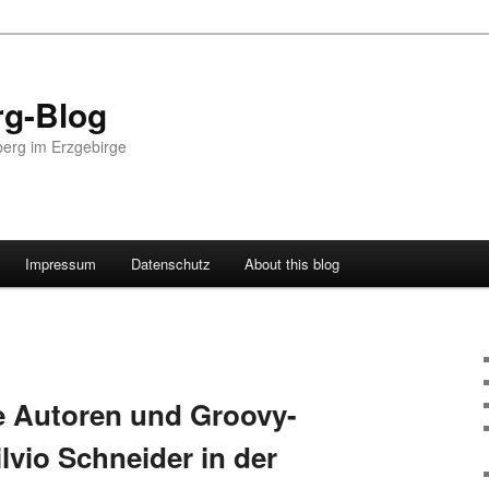
g-Blog
erg im Erzgebirge
Impressum
Datenschutz
About this blog
e Autoren und Groovy-
ilvio Schneider in der