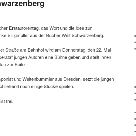
hwarzenberg
scher
Er
st
a
utoren
ta
g, das Wort und die Idee zur
ke Silligmüller aus der Bücher Welt Schwarzenberg.
ner Straße am Bahnhof wird am Donnerstag, den 22. Mai
erata“ jungen Autoren eine Bühne geben und stellt ihnen
ten zur Seite.
Komponist und Weltenbummler aus Dresden, setzt die jungen
hlie­ßend noch einige Stücke spielen.
st frei.