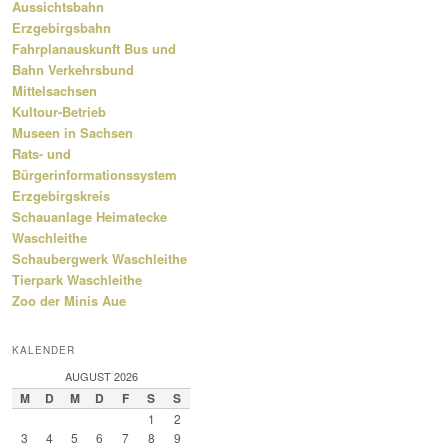
Aussichtsbahn
Erzgebirgsbahn
Fahrplanauskunft Bus und
Bahn Verkehrsbund
Mittelsachsen
Kultour-Betrieb
Museen in Sachsen
Rats- und
Bürgerinformationssystem
Erzgebirgskreis
Schauanlage Heimatecke
Waschleithe
Schaubergwerk Waschleithe
Tierpark Waschleithe
Zoo der Minis Aue
KALENDER
AUGUST 2026
M
D
M
D
F
S
S
1
2
3
4
5
6
7
8
9