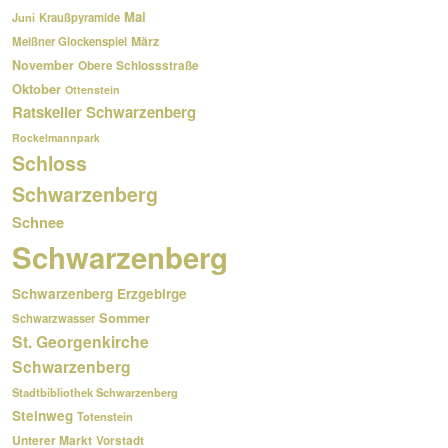
Mai
Kraußpyramide
Juni
März
Meißner Glockenspiel
November
Obere Schlossstraße
Oktober
Ottenstein
Ratskeller Schwarzenberg
Rockelmannpark
Schloss
Schwarzenberg
Schnee
Schwarzenberg
Schwarzenberg Erzgebirge
Sommer
Schwarzwasser
St. Georgenkirche
Schwarzenberg
Stadtbibliothek Schwarzenberg
Steinweg
Totenstein
Unterer Markt
Vorstadt