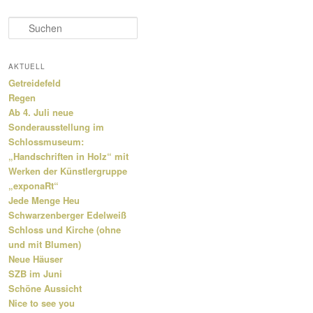
S
u
c
h
AKTUELL
e
Getreidefeld
n
Regen
Ab 4. Juli neue
Sonderausstellung im
Schlossmuseum:
„Handschriften in Holz“ mit
Werken der Künstlergruppe
„exponaRt“
Jede Menge Heu
Schwarzenberger Edelweiß
Schloss und Kirche (ohne
und mit Blumen)
Neue Häuser
SZB im Juni
Schöne Aussicht
Nice to see you