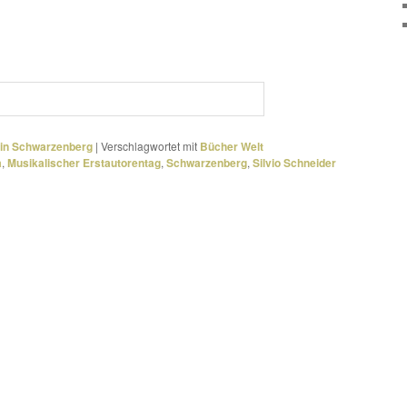
 in Schwarzenberg
|
Verschlagwortet mit
Bücher Welt
a
,
Musikalischer Erstautorentag
,
Schwarzenberg
,
Silvio Schneider