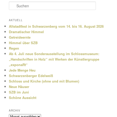
S
u
c
h
AKTUELL
e
Altstadtfest in Schwarzenberg vom 14. bis 16. August 2026
n
Dramatischer Himmel
Getreideernte
Himmel über SZB
Regen
Ab 4. Juli neue Sonderausstellung im Schlossmuseum:
„Handschriften in Holz“ mit Werken der Künstlergruppe
„exponaRt“
Jede Menge Heu
Schwarzenberger Edelweiß
Schloss und Kirche (ohne und mit Blumen)
Neue Häuser
SZB im Juni
Schöne Aussicht
ARCHIV
Archiv