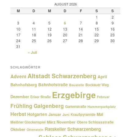
AUGUST 2026
M
D
M
D
F
S
S
1
2
3
4
5
6
7
8
9
10
11
12
13
14
15
16
17
18
19
20
21
22
23
24
25
26
27
28
29
30
31
« Juli
SCHLAGWÖRTER
Altstadt Schwarzenberg
Advent
April
Bahnhofsberg
Bahnhofstraße
Bockauer Weg
Baustelle
Erzgebirge
Dezember
Erlaer Straße
Februar
Frühling
Galgenberg
Gartenstraße
Hammerparkplatz
Herbst
Hofgarten
Januar
Mai
Kraußpyramide
Juni
März
November
Meißner Glockenspiel
Obere Schlossstraße
Ratskeller Schwarzenberg
Oktober
Ottenstein