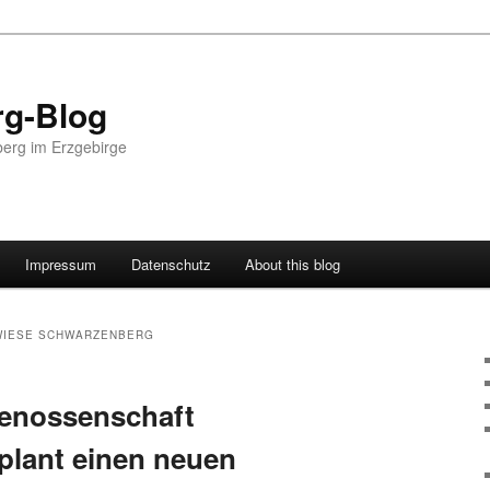
g-Blog
erg im Erzgebirge
Impressum
Datenschutz
About this blog
WIESE SCHWARZENBERG
enossenschaft
plant einen neuen