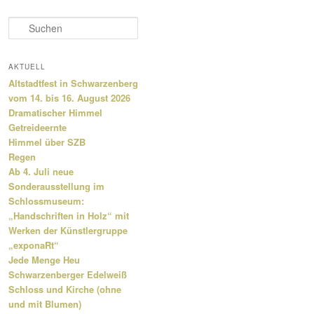
S
u
c
h
AKTUELL
e
Altstadtfest in Schwarzenberg
n
vom 14. bis 16. August 2026
Dramatischer Himmel
Getreideernte
Himmel über SZB
Regen
Ab 4. Juli neue
Sonderausstellung im
Schlossmuseum:
„Handschriften in Holz“ mit
Werken der Künstlergruppe
„exponaRt“
Jede Menge Heu
Schwarzenberger Edelweiß
Schloss und Kirche (ohne
und mit Blumen)