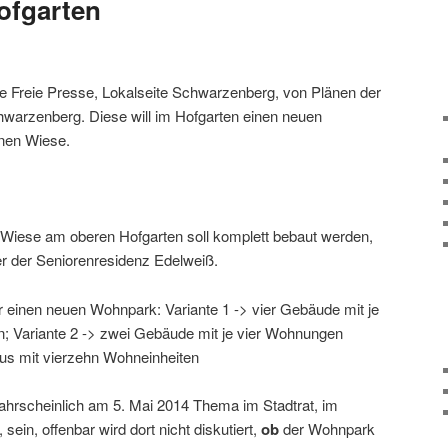
ofgarten
die Freie Presse, Lokalseite Schwarzenberg, von Plänen der
arzenberg. Diese will im Hofgarten einen neuen
nen Wiese.
t-Wiese am oberen Hofgarten soll komplett bebaut werden,
er der Seniorenresidenz Edelweiß.
ür einen neuen Wohnpark: Variante 1 -> vier Gebäude mit je
n; Variante 2 -> zwei Gebäude mit je vier Wohnungen
s mit vier­zehn Wohneinheiten
r­schein­lich am 5. Mai 2014 Thema im Stadtrat, im
in, offenbar wird dort nicht disku­tiert,
ob
der Wohnpark