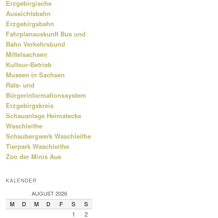
Erzgebirgische
Aussichtsbahn
Erzgebirgsbahn
Fahrplanauskunft Bus und
Bahn Verkehrsbund
Mittelsachsen
Kultour-Betrieb
Museen in Sachsen
Rats- und
Bürgerinformationssystem
Erzgebirgskreis
Schauanlage Heimatecke
Waschleithe
Schaubergwerk Waschleithe
Tierpark Waschleithe
Zoo der Minis Aue
KALENDER
AUGUST 2026
M
D
M
D
F
S
S
1
2