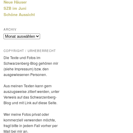
Neue Häuser
SZB im Juni
Schöne Aussicht
ARCHIV
Archiv
COPYRIGHT / URHEBERRECHT
Die Texte und Fotos im
Schwarzenberg-Blog gehören mir
(siehe Impressum) bzw. den
ausge­wie­senen Personen.
Aus meinen Texten kann gern
auszugs­weise zitiert werden, unter
Verweis auf das Schwarzenberg-
Blog und mit Link auf diese Seite.
Wer meine Fotos privat oder
kommer­ziell verwenden möchte,
fragt bitte in jedem Fall vorher per
Mail bei mir an.