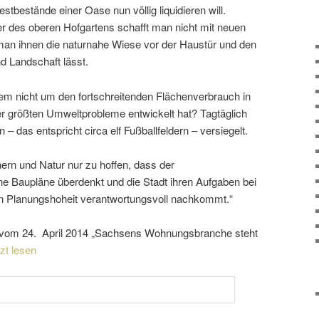
tbestände einer Oase nun völlig liqui­dieren will.
er des oberen Hofgartens schafft man nicht mit neuen
n ihnen die natur­nahe Wiese vor der Haustür und den
nd Landschaft lässt.
 nicht um den fort­schrei­tenden Flächenverbrauch in
r größten Umweltprobleme entwi­ckelt hat? Tagtäglich
 das entspricht circa elf Fußballfeldern – versiegelt.
ern und Natur nur zu hoffen, dass der
 Baupläne über­denkt und die Stadt ihren Aufgaben bei
Planungshoheit verant­wor­tungs­voll nachkommt.“
se vom 24. April 2014 „Sachsens Wohnungsbranche steht
tzt lesen