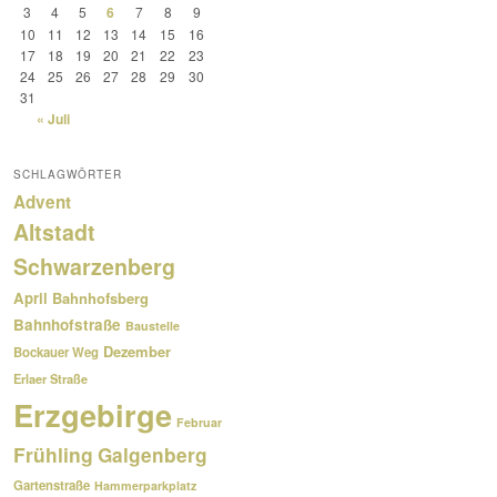
3
4
5
6
7
8
9
10
11
12
13
14
15
16
17
18
19
20
21
22
23
24
25
26
27
28
29
30
31
« Juli
SCHLAGWÖRTER
Advent
Altstadt
Schwarzenberg
April
Bahnhofsberg
Bahnhofstraße
Baustelle
Dezember
Bockauer Weg
Erlaer Straße
Erzgebirge
Februar
Frühling
Galgenberg
Gartenstraße
Hammerparkplatz