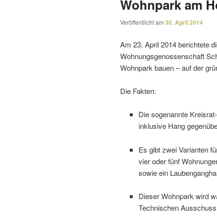
Wohnpark am H
Veröffentlicht am
30. April 2014
Am 23. April 2014 berich­tete 
Wohnungsgenossenschaft Schw
Wohnpark bauen – auf der grü
Die Fakten:
Die soge­nannte Kreisra
inklu­sive Hang gegen­üb
Es gibt zwei Varianten f
vier oder fünf Wohnunge
sowie ein Laubenganghau
Dieser Wohnpark wird wah
Technischen Ausschuss, se