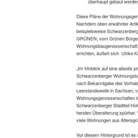
über­haupt gebaut werden 
Diese Pläne der Wohnungsgeno
Nachdem oben erwähnter Artike
beispiels­weise Schwarzenberge
GRÜNEN, vom Grünen Bürgerb
Wohnungsbaugenossenschaft, 
errichten, äußert sich Ulrike Ka
„Im Hinblick auf eine allseits 
Schwarzenberger Wohnungsbaug
nach Bekanntgabe des Vorhaben
Leerstandswelle in Sachsen, vo
Wohnungsgenossenschaften im 
Schwarzenberger Stadtteil Hofg
henden Überalterung spürbar.
viele Wohnungen aus Altersgrü
Vor diesem Hintergrund ist es 