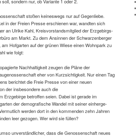
soll, sondern nur, ob Variante 1 oder 2.
ssenschaft stoßen keines­wegs nur auf Gegenliebe.
l in der Freien Presse erschienen war, wandten sich
r an Ulrike Kahl, Kreisvorstandsmitglied der Erzgebirgs-
üro am Markt. Zu dem Ansinnen der Schwarzenberger
am Hofgarten auf der grünen Wiese einen Wohnpark zu
hl wie folgt:
propa­gierte Nachhaltigkeit zeugen die Pläne der
enossenschaft eher von Kurzsichtigkeit. Nur einen Tag
s berichtet die Freie Presse von einer neuen
n der insbe­son­dere auch die
Erzgebirge betroffen seien. Dabei ist gerade im
arten der demo­gra­fi­sche Wandel mit seiner einher­ge­
 Vermutlich werden dort in den kommenden zehn Jahren
nden leer gezogen. Wer wird sie füllen?
umso unver­ständ­li­cher, dass die Genossenschaft neues