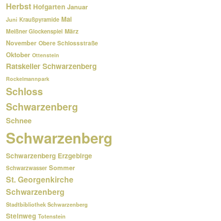
Herbst
Hofgarten
Januar
Mai
Kraußpyramide
Juni
März
Meißner Glockenspiel
November
Obere Schlossstraße
Oktober
Ottenstein
Ratskeller Schwarzenberg
Rockelmannpark
Schloss
Schwarzenberg
Schnee
Schwarzenberg
Schwarzenberg Erzgebirge
Sommer
Schwarzwasser
St. Georgenkirche
Schwarzenberg
Stadtbibliothek Schwarzenberg
Steinweg
Totenstein