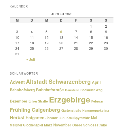
KALENDER
AUGUST 2026
M
D
M
D
F
S
S
1
2
3
4
5
6
7
8
9
10
11
12
13
14
15
16
17
18
19
20
21
22
23
24
25
26
27
28
29
30
31
« Juli
SCHLAGWÖRTER
Altstadt Schwarzenberg
Advent
April
Bahnhofsberg
Bahnhofstraße
Bockauer Weg
Baustelle
Erzgebirge
Dezember
Erlaer Straße
Februar
Frühling
Galgenberg
Gartenstraße
Hammerparkplatz
Herbst
Hofgarten
Januar
Mai
Kraußpyramide
Juni
März
November
Meißner Glockenspiel
Obere Schlossstraße