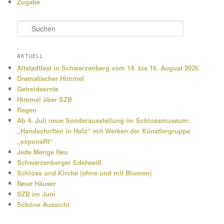
Zugabe
S
u
c
h
AKTUELL
e
Altstadtfest in Schwarzenberg vom 14. bis 16. August 2026
n
Dramatischer Himmel
Getreideernte
Himmel über SZB
Regen
Ab 4. Juli neue Sonderausstellung im Schlossmuseum:
„Handschriften in Holz“ mit Werken der Künstlergruppe
„exponaRt“
Jede Menge Heu
Schwarzenberger Edelweiß
Schloss und Kirche (ohne und mit Blumen)
Neue Häuser
SZB im Juni
Schöne Aussicht