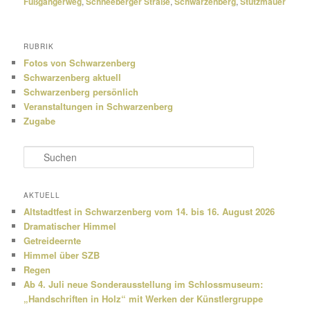
Fußgängerweg
,
Schneeberger Straße
,
Schwarzenberg
,
Stützmauer
RUBRIK
Fotos von Schwarzenberg
Schwarzenberg aktuell
Schwarzenberg persönlich
Veranstaltungen in Schwarzenberg
Zugabe
S
u
c
h
AKTUELL
e
Altstadtfest in Schwarzenberg vom 14. bis 16. August 2026
n
Dramatischer Himmel
Getreideernte
Himmel über SZB
Regen
Ab 4. Juli neue Sonderausstellung im Schlossmuseum:
„Handschriften in Holz“ mit Werken der Künstlergruppe