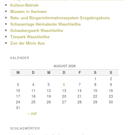
Kultour-Betrieb
Museen in Sachsen
Rats- und Bürgerinformationssystem Erzgebirgskreis
Schauanlage Heimatecke Waschleithe
Schaubergwerk Waschleithe
Tierpark Waschleithe
Zoo der Minis Aue
KALENDER
AUGUST 2026
M
D
M
D
F
S
S
1
2
3
4
5
6
7
8
9
10
11
12
13
14
15
16
17
18
19
20
21
22
23
24
25
26
27
28
29
30
31
« Juli
SCHLAGWÖRTER