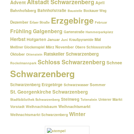
Altstadt Schwarzenberg
Advent
April
Bahnhofsberg
Bahnhofstraße
Bockauer Weg
Baustelle
Erzgebirge
Dezember
Erlaer Straße
Februar
Frühling
Galgenberg
Gartenstraße
Hammerparkplatz
Herbst
Hofgarten
Januar
Mai
Kraußpyramide
Juni
März
November
Meißner Glockenspiel
Obere Schlossstraße
Ratskeller Schwarzenberg
Oktober
Ottenstein
Schloss Schwarzenberg
Schnee
Rockelmannpark
Schwarzenberg
Schwarzenberg Erzgebirge
Sommer
Schwarzwasser
St. Georgenkirche Schwarzenberg
Steinweg
Unterer Markt
Stadtbibliothek Schwarzenberg
Totenstein
Weihnachtsmarkt
Weihnachtsbaum
Vorstadt
Winter
Weihnachtsmarkt Schwarzenberg