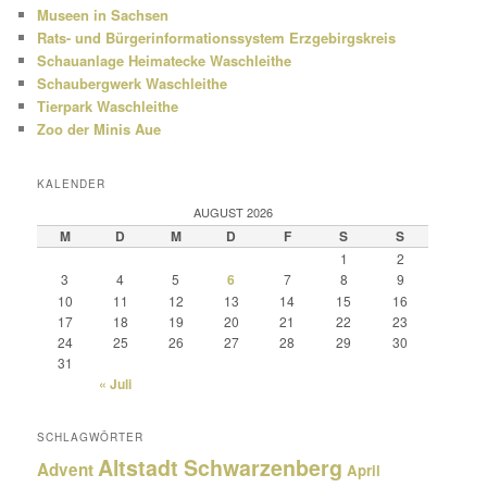
Museen in Sachsen
Rats- und Bürgerinformationssystem Erzgebirgskreis
Schauanlage Heimatecke Waschleithe
Schaubergwerk Waschleithe
Tierpark Waschleithe
Zoo der Minis Aue
KALENDER
AUGUST 2026
M
D
M
D
F
S
S
1
2
3
4
5
6
7
8
9
10
11
12
13
14
15
16
17
18
19
20
21
22
23
24
25
26
27
28
29
30
31
« Juli
SCHLAGWÖRTER
Altstadt Schwarzenberg
Advent
April