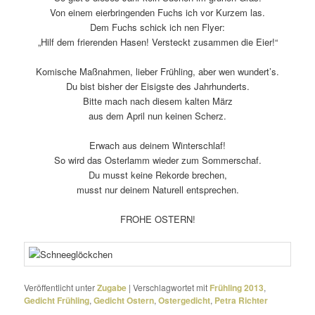
Von einem eier­brin­genden Fuchs ich vor Kurzem las.
Dem Fuchs schick ich nen Flyer:
„Hilf dem frie­renden Hasen! Versteckt zusammen die Eier!“
Komische Maßnahmen, lieber Frühling, aber wen wundert’s.
Du bist bisher der Eisigste des Jahrhunderts.
Bitte mach nach diesem kalten März
aus dem April nun keinen Scherz.
Erwach aus deinem Winterschlaf!
So wird das Osterlamm wieder zum Sommerschaf.
Du musst keine Rekorde brechen,
musst nur deinem Naturell entsprechen.
FROHE OSTERN!
Veröffentlicht unter
Zugabe
|
Verschlagwortet mit
Frühling 2013
,
Gedicht Frühling
,
Gedicht Ostern
,
Ostergedicht
,
Petra Richter