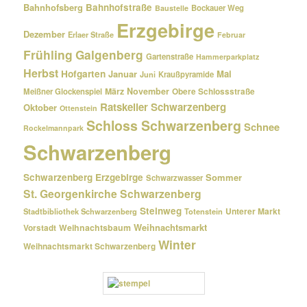
Bahnhofsberg
Bahnhofstraße
Bockauer Weg
Baustelle
Erzgebirge
Dezember
Erlaer Straße
Februar
Frühling
Galgenberg
Gartenstraße
Hammerparkplatz
Herbst
Hofgarten
Januar
Mai
Kraußpyramide
Juni
März
November
Meißner Glockenspiel
Obere Schlossstraße
Ratskeller Schwarzenberg
Oktober
Ottenstein
Schloss Schwarzenberg
Schnee
Rockelmannpark
Schwarzenberg
Schwarzenberg Erzgebirge
Sommer
Schwarzwasser
St. Georgenkirche Schwarzenberg
Steinweg
Unterer Markt
Stadtbibliothek Schwarzenberg
Totenstein
Weihnachtsmarkt
Weihnachtsbaum
Vorstadt
Winter
Weihnachtsmarkt Schwarzenberg