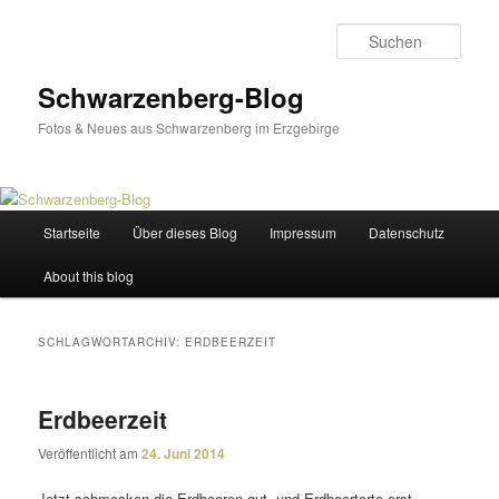
Zum
Zum
primären
sekundären
Such
Inhalt
Inhalt
springen
springen
Schwarzenberg-Blog
Fotos & Neues aus Schwarzenberg im Erzgebirge
Hauptmenü
Startseite
Über dieses Blog
Impressum
Datenschutz
About this blog
SCHLAGWORTARCHIV:
ERDBEERZEIT
Erdbeerzeit
Veröffentlicht am
24. Juni 2014
Jetzt schme­cken die Erdbeeren gut, und Erdbeertorte erst …