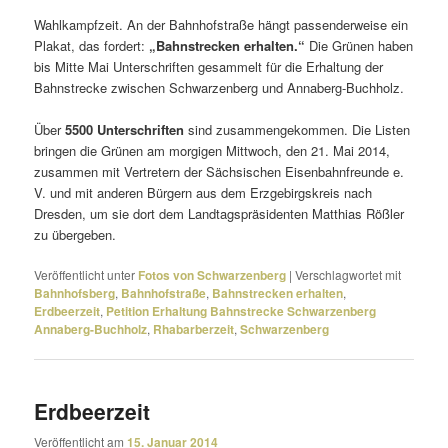
Wahlkampfzeit. An der Bahnhofstraße hängt passen­der­weise ein
Plakat, das fordert:
„Bahnstrecken erhalten.“
Die Grünen haben
bis Mitte Mai Unterschriften gesam­melt für die Erhaltung der
Bahnstrecke zwischen Schwarzenberg und Annaberg-Buchholz.
Über
5500 Unterschriften
sind zusam­men­ge­kommen. Die Listen
bringen die Grünen am morgigen Mittwoch, den 21. Mai 2014,
zusammen mit Vertretern der Sächsischen Eisenbahnfreunde e.
V. und mit anderen Bürgern aus dem Erzgebirgskreis nach
Dresden, um sie dort dem Landtagspräsidenten Matthias Rößler
zu übergeben.
Veröffentlicht unter
Fotos von Schwarzenberg
|
Verschlagwortet mit
Bahnhofsberg
,
Bahnhofstraße
,
Bahnstrecken erhalten
,
Erdbeerzeit
,
Petition Erhaltung Bahnstrecke Schwarzenberg
Annaberg-Buchholz
,
Rhabarberzeit
,
Schwarzenberg
Erdbeerzeit
Veröffentlicht am
15. Januar 2014