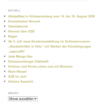
u
c
h
AKTUELL
e
Altstadtfest in Schwarzenberg vom 14. bis 16. August 2026
n
Dramatischer Himmel
Getreideernte
Himmel über SZB
Regen
Ab 4. Juli neue Sonderausstellung im Schlossmuseum:
„Handschriften in Holz“ mit Werken der Künstlergruppe
„exponaRt“
Jede Menge Heu
Schwarzenberger Edelweiß
Schloss und Kirche (ohne und mit Blumen)
Neue Häuser
SZB im Juni
Schöne Aussicht
ARCHIV
Archiv