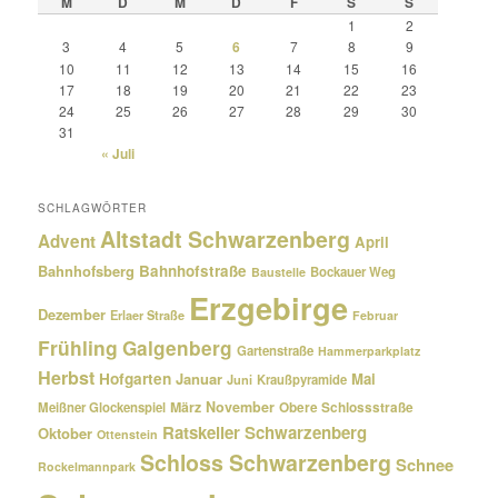
M
D
M
D
F
S
S
1
2
3
4
5
6
7
8
9
10
11
12
13
14
15
16
17
18
19
20
21
22
23
24
25
26
27
28
29
30
31
« Juli
SCHLAGWÖRTER
Altstadt Schwarzenberg
Advent
April
Bahnhofsberg
Bahnhofstraße
Bockauer Weg
Baustelle
Erzgebirge
Dezember
Erlaer Straße
Februar
Frühling
Galgenberg
Gartenstraße
Hammerparkplatz
Herbst
Hofgarten
Januar
Mai
Kraußpyramide
Juni
März
November
Meißner Glockenspiel
Obere Schlossstraße
Ratskeller Schwarzenberg
Oktober
Ottenstein
Schloss Schwarzenberg
Schnee
Rockelmannpark