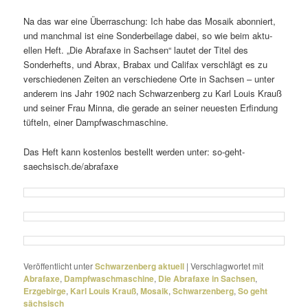
Na das war eine Überraschung: Ich habe das Mosaik abon­niert,
und manchmal ist eine Sonderbeilage dabei, so wie beim aktu­
ellen Heft. „Die Abrafaxe in Sachsen“ lautet der Titel des
Sonderhefts, und Abrax, Brabax und Califax verschlägt es zu
verschie­denen Zeiten an verschie­dene Orte in Sachsen – unter
anderem ins Jahr 1902 nach Schwarzenberg zu Karl Louis Krauß
und seiner Frau Minna, die gerade an seiner neuesten Erfindung
tüfteln, einer Dampfwaschmaschine.
Das Heft kann kostenlos bestellt werden unter: so-geht-
saechsisch.de/abrafaxe
Veröffentlicht unter
Schwarzenberg aktuell
|
Verschlagwortet mit
Abrafaxe
,
Dampfwaschmaschine
,
Die Abrafaxe in Sachsen
,
Erzgebirge
,
Karl Louis Krauß
,
Mosaik
,
Schwarzenberg
,
So geht
sächsisch