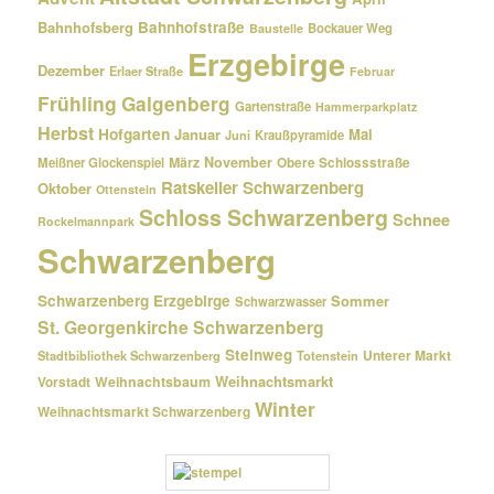
Bahnhofsberg
Bahnhofstraße
Bockauer Weg
Baustelle
Erzgebirge
Dezember
Erlaer Straße
Februar
Frühling
Galgenberg
Gartenstraße
Hammerparkplatz
Herbst
Hofgarten
Januar
Mai
Kraußpyramide
Juni
März
November
Meißner Glockenspiel
Obere Schlossstraße
Ratskeller Schwarzenberg
Oktober
Ottenstein
Schloss Schwarzenberg
Schnee
Rockelmannpark
Schwarzenberg
Schwarzenberg Erzgebirge
Sommer
Schwarzwasser
St. Georgenkirche Schwarzenberg
Steinweg
Unterer Markt
Stadtbibliothek Schwarzenberg
Totenstein
Weihnachtsmarkt
Weihnachtsbaum
Vorstadt
Winter
Weihnachtsmarkt Schwarzenberg