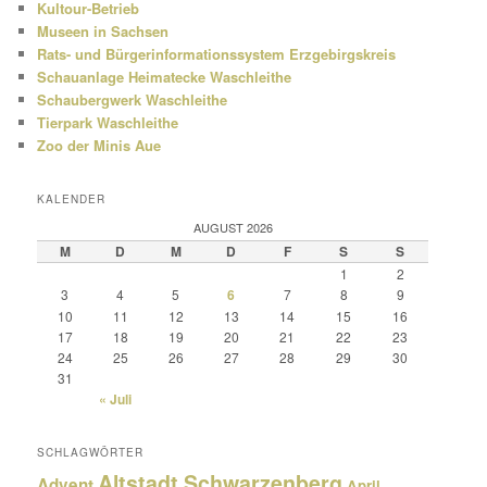
Kultour-Betrieb
Museen in Sachsen
Rats- und Bürgerinformationssystem Erzgebirgskreis
Schauanlage Heimatecke Waschleithe
Schaubergwerk Waschleithe
Tierpark Waschleithe
Zoo der Minis Aue
KALENDER
AUGUST 2026
M
D
M
D
F
S
S
1
2
3
4
5
6
7
8
9
10
11
12
13
14
15
16
17
18
19
20
21
22
23
24
25
26
27
28
29
30
31
« Juli
SCHLAGWÖRTER
Altstadt Schwarzenberg
Advent
April