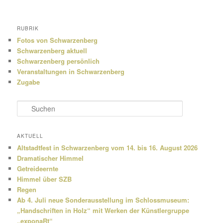
RUBRIK
Fotos von Schwarzenberg
Schwarzenberg aktuell
Schwarzenberg persönlich
Veranstaltungen in Schwarzenberg
Zugabe
S
u
c
h
AKTUELL
e
Altstadtfest in Schwarzenberg vom 14. bis 16. August 2026
n
Dramatischer Himmel
Getreideernte
Himmel über SZB
Regen
Ab 4. Juli neue Sonderausstellung im Schlossmuseum:
„Handschriften in Holz“ mit Werken der Künstlergruppe
„exponaRt“