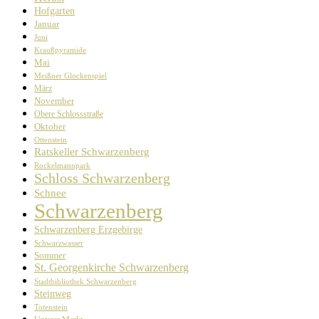
Hofgarten
Januar
Juni
Kraußpyramide
Mai
Meißner Glockenspiel
März
November
Obere Schlossstraße
Oktober
Ottenstein
Ratskeller Schwarzenberg
Rockelmannpark
Schloss Schwarzenberg
Schnee
Schwarzenberg
Schwarzenberg Erzgebirge
Schwarzwasser
Sommer
St. Georgenkirche Schwarzenberg
Stadtbibliothek Schwarzenberg
Steinweg
Totenstein