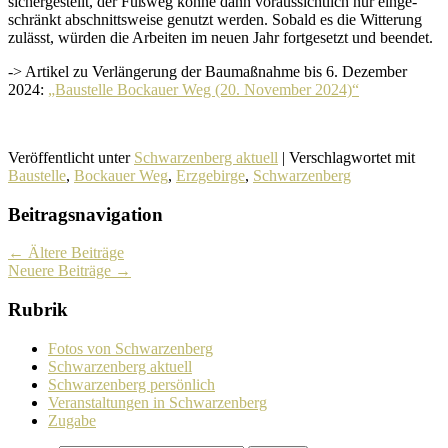
sicher­ge­stellt, der Fußweg könne dann voraus­sicht­lich nur einge­
schränkt abschnitts­weise genutzt werden. Sobald es die Witterung
zulässt, würden die Arbeiten im neuen Jahr fort­ge­setzt und beendet.
-> Artikel zu Verlängerung der Baumaßnahme bis 6. Dezember
2024:
„Baustelle Bockauer Weg (20. November 2024)“
Veröffentlicht unter
Schwarzenberg aktuell
|
Verschlagwortet mit
Baustelle
,
Bockauer Weg
,
Erzgebirge
,
Schwarzenberg
Beitragsnavigation
←
Ältere Beiträge
Neuere Beiträge
→
Rubrik
Fotos von Schwarzenberg
Schwarzenberg aktuell
Schwarzenberg persönlich
Veranstaltungen in Schwarzenberg
Zugabe