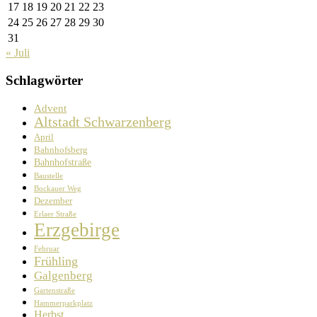
17
18
19
20
21
22
23
24
25
26
27
28
29
30
31
« Juli
Schlagwörter
Advent
Altstadt Schwarzenberg
April
Bahnhofsberg
Bahnhofstraße
Baustelle
Bockauer Weg
Dezember
Erlaer Straße
Erzgebirge
Februar
Frühling
Galgenberg
Gartenstraße
Hammerparkplatz
Herbst