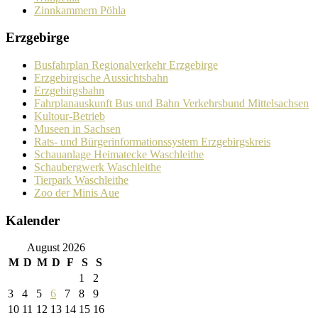
Zinnkammern Pöhla
Erzgebirge
Busfahrplan Regionalverkehr Erzgebirge
Erzgebirgische Aussichtsbahn
Erzgebirgsbahn
Fahrplanauskunft Bus und Bahn Verkehrsbund Mittelsachsen
Kultour-Betrieb
Museen in Sachsen
Rats- und Bürgerinformationssystem Erzgebirgskreis
Schauanlage Heimatecke Waschleithe
Schaubergwerk Waschleithe
Tierpark Waschleithe
Zoo der Minis Aue
Kalender
August 2026
M
D
M
D
F
S
S
1
2
3
4
5
6
7
8
9
10
11
12
13
14
15
16