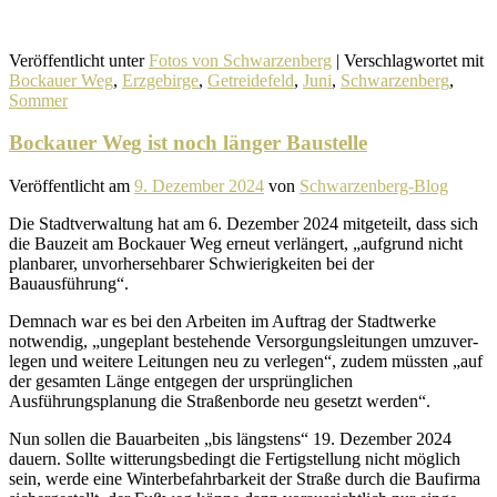
Veröffentlicht unter
Fotos von Schwarzenberg
|
Verschlagwortet mit
Bockauer Weg
,
Erzgebirge
,
Getreidefeld
,
Juni
,
Schwarzenberg
,
Sommer
Bockauer Weg ist noch länger Baustelle
Veröffentlicht am
9. Dezember 2024
von
Schwarzenberg-Blog
Die Stadtverwaltung hat am 6. Dezember 2024 mitge­teilt, dass sich
die Bauzeit am Bockauer Weg erneut verlän­gert, „aufgrund nicht
plan­barer, unvor­her­seh­barer Schwierigkeiten bei der
Bauausführung“.
Demnach war es bei den Arbeiten im Auftrag der Stadtwerke
notwendig, „unge­plant bestehende Versorgungsleitungen umzu­ver­
legen und weitere Leitungen neu zu verlegen“, zudem müssten „auf
der gesamten Länge entgegen der ursprüng­li­chen
Ausführungsplanung die Straßenborde neu gesetzt werden“.
Nun sollen die Bauarbeiten „bis längs­tens“ 19. Dezember 2024
dauern. Sollte witte­rungs­be­dingt die Fertigstellung nicht möglich
sein, werde eine Winterbefahrbarkeit der Straße durch die Baufirma