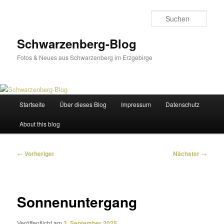
Zum
primären
Such
Inhalt
springen
Schwarzenberg-Blog
Fotos & Neues aus Schwarzenberg im Erzgebirge
Hauptmenü
Startseite
Über dieses Blog
Impressum
Datenschutz
About this blog
Beitragsnavigation
←
Vorheriger
Nächster
→
Sonnenuntergang
Veröffentlicht am
3. September 2025