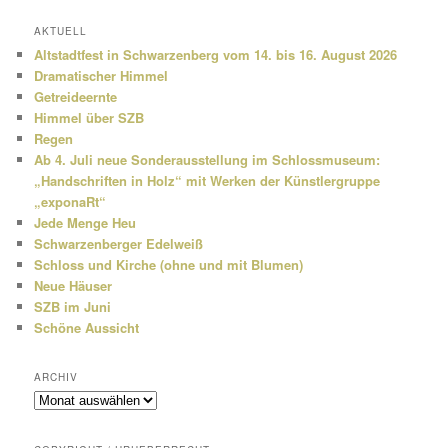
c
h
AKTUELL
e
Altstadtfest in Schwarzenberg vom 14. bis 16. August 2026
n
Dramatischer Himmel
Getreideernte
Himmel über SZB
Regen
Ab 4. Juli neue Sonderausstellung im Schlossmuseum:
„Handschriften in Holz“ mit Werken der Künstlergruppe
„exponaRt“
Jede Menge Heu
Schwarzenberger Edelweiß
Schloss und Kirche (ohne und mit Blumen)
Neue Häuser
SZB im Juni
Schöne Aussicht
ARCHIV
Archiv