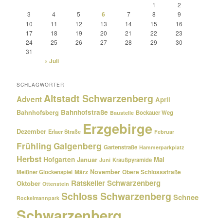
1
2
3
4
5
6
7
8
9
10
11
12
13
14
15
16
17
18
19
20
21
22
23
24
25
26
27
28
29
30
31
« Juli
SCHLAGWÖRTER
Altstadt Schwarzenberg
Advent
April
Bahnhofsberg
Bahnhofstraße
Bockauer Weg
Baustelle
Erzgebirge
Dezember
Erlaer Straße
Februar
Frühling
Galgenberg
Gartenstraße
Hammerparkplatz
Herbst
Hofgarten
Januar
Mai
Kraußpyramide
Juni
März
November
Meißner Glockenspiel
Obere Schlossstraße
Ratskeller Schwarzenberg
Oktober
Ottenstein
Schloss Schwarzenberg
Schnee
Rockelmannpark
Schwarzenberg