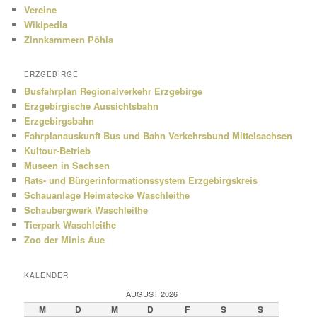
Vereine
Wikipedia
Zinnkammern Pöhla
ERZGEBIRGE
Busfahrplan Regionalverkehr Erzgebirge
Erzgebirgische Aussichtsbahn
Erzgebirgsbahn
Fahrplanauskunft Bus und Bahn Verkehrsbund Mittelsachsen
Kultour-Betrieb
Museen in Sachsen
Rats- und Bürgerinformationssystem Erzgebirgskreis
Schauanlage Heimatecke Waschleithe
Schaubergwerk Waschleithe
Tierpark Waschleithe
Zoo der Minis Aue
KALENDER
AUGUST 2026
M
D
M
D
F
S
S