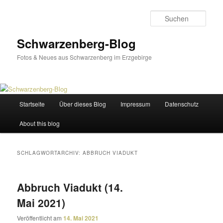
Zum
Zum
primären
sekundären
Such
Inhalt
Inhalt
springen
springen
Schwarzenberg-Blog
Fotos & Neues aus Schwarzenberg im Erzgebirge
Hauptmenü
Startseite
Über dieses Blog
Impressum
Datenschutz
About this blog
SCHLAGWORTARCHIV:
ABBRUCH VIADUKT
Abbruch Viadukt (14.
Mai 2021)
Veröffentlicht am
14. Mai 2021