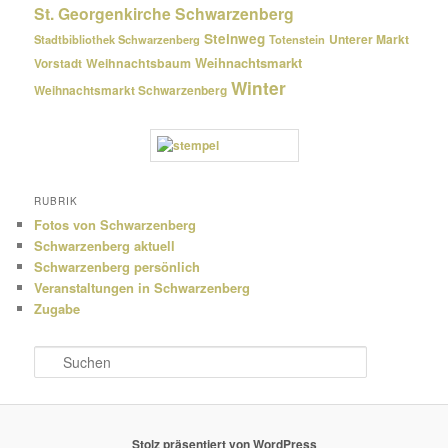
St. Georgenkirche Schwarzenberg
Steinweg
Unterer Markt
Stadtbibliothek Schwarzenberg
Totenstein
Weihnachtsmarkt
Weihnachtsbaum
Vorstadt
Winter
Weihnachtsmarkt Schwarzenberg
RUBRIK
Fotos von Schwarzenberg
Schwarzenberg aktuell
Schwarzenberg persönlich
Veranstaltungen in Schwarzenberg
Zugabe
S
u
c
h
e
Stolz präsentiert von WordPress