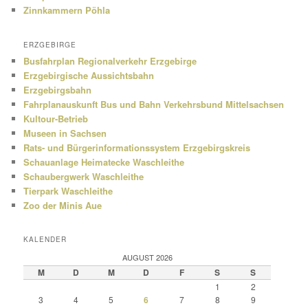
Zinnkammern Pöhla
ERZGEBIRGE
Busfahrplan Regionalverkehr Erzgebirge
Erzgebirgische Aussichtsbahn
Erzgebirgsbahn
Fahrplanauskunft Bus und Bahn Verkehrsbund Mittelsachsen
Kultour-Betrieb
Museen in Sachsen
Rats- und Bürgerinformationssystem Erzgebirgskreis
Schauanlage Heimatecke Waschleithe
Schaubergwerk Waschleithe
Tierpark Waschleithe
Zoo der Minis Aue
KALENDER
AUGUST 2026
M
D
M
D
F
S
S
1
2
3
4
5
6
7
8
9