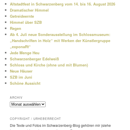
e
Altstadtfest in Schwarzenberg vom 14. bis 16. August 2026
n
Dramatischer Himmel
Getreideernte
Himmel über SZB
Regen
Ab 4. Juli neue Sonderausstellung im Schlossmuseum:
„Handschriften in Holz“ mit Werken der Künstlergruppe
„exponaRt“
Jede Menge Heu
Schwarzenberger Edelweiß
Schloss und Kirche (ohne und mit Blumen)
Neue Häuser
SZB im Juni
Schöne Aussicht
ARCHIV
Archiv
COPYRIGHT / URHEBERRECHT
Die Texte und Fotos im Schwarzenberg-Blog gehören mir (siehe