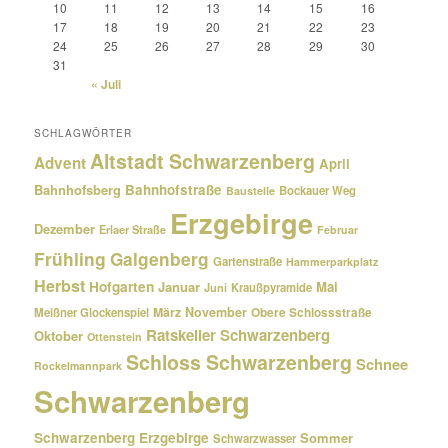
10
11
12
13
14
15
16
17
18
19
20
21
22
23
24
25
26
27
28
29
30
31
« Juli
SCHLAGWÖRTER
Altstadt Schwarzenberg
Advent
April
Bahnhofsberg
Bahnhofstraße
Bockauer Weg
Baustelle
Erzgebirge
Dezember
Erlaer Straße
Februar
Frühling
Galgenberg
Gartenstraße
Hammerparkplatz
Herbst
Hofgarten
Januar
Mai
Kraußpyramide
Juni
März
November
Meißner Glockenspiel
Obere Schlossstraße
Ratskeller Schwarzenberg
Oktober
Ottenstein
Schloss Schwarzenberg
Schnee
Rockelmannpark
Schwarzenberg
Schwarzenberg Erzgebirge
Sommer
Schwarzwasser