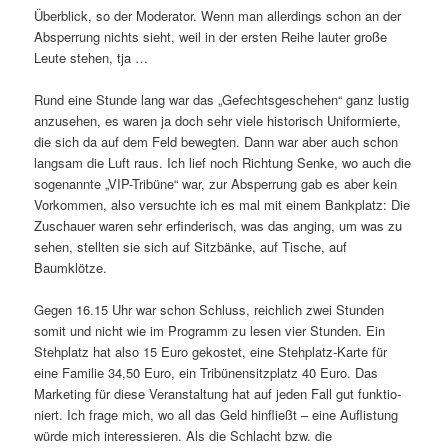
Überblick, so der Moderator. Wenn man aller­dings schon an der
Absperrung nichts sieht, weil in der ersten Reihe lauter große
Leute stehen, tja …
Rund eine Stunde lang war das „Gefechtsgeschehen“ ganz lustig
anzu­sehen, es waren ja doch sehr viele histo­risch Uniformierte,
die sich da auf dem Feld bewegten. Dann war aber auch schon
langsam die Luft raus. Ich lief noch Richtung Senke, wo auch die
soge­nannte „VIP-Tribüne“ war, zur Absperrung gab es aber kein
Vorkommen, also versuchte ich es mal mit einem Bankplatz: Die
Zuschauer waren sehr erfin­de­risch, was das anging, um was zu
sehen, stellten sie sich auf Sitzbänke, auf Tische, auf
Baumklötze.
Gegen 16.15 Uhr war schon Schluss, reich­lich zwei Stunden
somit und nicht wie im Programm zu lesen vier Stunden. Ein
Stehplatz hat also 15 Euro gekostet, eine Stehplatz-Karte für
eine Familie 34,50 Euro, ein Tribünensitzplatz 40 Euro. Das
Marketing für diese Veranstaltung hat auf jeden Fall gut funk­tio­
niert. Ich frage mich, wo all das Geld hinfließt – eine Auflistung
würde mich inter­es­sieren. Als die Schlacht bzw. die