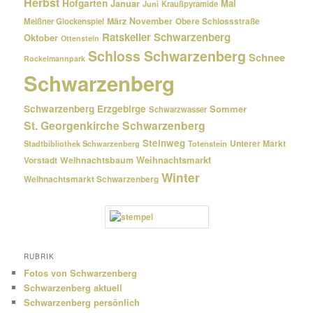
Herbst
Hofgarten
Januar
Mai
Kraußpyramide
Juni
März
November
Meißner Glockenspiel
Obere Schlossstraße
Ratskeller Schwarzenberg
Oktober
Ottenstein
Schloss Schwarzenberg
Schnee
Rockelmannpark
Schwarzenberg
Schwarzenberg Erzgebirge
Sommer
Schwarzwasser
St. Georgenkirche Schwarzenberg
Steinweg
Unterer Markt
Stadtbibliothek Schwarzenberg
Totenstein
Weihnachtsmarkt
Weihnachtsbaum
Vorstadt
Winter
Weihnachtsmarkt Schwarzenberg
RUBRIK
Fotos von Schwarzenberg
Schwarzenberg aktuell
Schwarzenberg persönlich