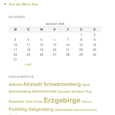
Zoo der Minis Aue
KALENDER
AUGUST 2026
M
D
M
D
F
S
S
1
2
3
4
5
6
7
8
9
10
11
12
13
14
15
16
17
18
19
20
21
22
23
24
25
26
27
28
29
30
31
« Juli
SCHLAGWÖRTER
Altstadt Schwarzenberg
Advent
April
Bahnhofsberg
Bahnhofstraße
Bockauer Weg
Baustelle
Erzgebirge
Dezember
Erlaer Straße
Februar
Frühling
Galgenberg
Gartenstraße
Hammerparkplatz