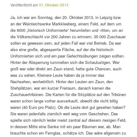
Veröffentlicht am
31. Oktober 2013
Ja, ich war am Sonntag, den 20. Oktober 2013, in Leipzig bzw.
an der Weinteichsenke Markkleeberg, einem Feld, auf dem um
die 6000 „histo­risch Uniformierte“ herum­liefen und -ritten, um an
die Völkerschlacht vor 200 Jahren zu erin­nern. 35 000 Zuschauer
sollen es gewesen sein, auf jeden Fall war viel Betrieb. Da war
also eine große, abge­sperrte Fläche, auf der die histo­risch
Uniformierten sich und ein paar Gefechtsübungen zeigen sollten.
Hinter der Absperrung tummelten sich die Schaulustigen. Wer
groß war oder direkt am Zaun stand, hatte gute Chancen, auch
was zu sehen. Kleinere Leute haben da ja immer das
Nachsehen, wort­wört­lich. Hinter den Leuten am Zaun, den
Stehplätzen, war ein kurzer Freiraum, danach kamen die
Zuschauertribünen. Die Karten für die Sitzplätze auf den Tribünen
waren schon lange vorher ausver­kauft, obwohl die nicht billig
waren (40 Euro pro Platz). Ob die Leute dort gut gesehen haben?
Sie waren jeden­falls ziem­lich weit weg vom Geschehen. Das
spielte sich nämlich leider meist zentral auf diesem riesigen Feld,
in dessen Mitte eine Senke mit ein paar Bäumen war, ab. Man
brauchte schon ein Fernglas, schätze ich. Das wäre allge­mein zu