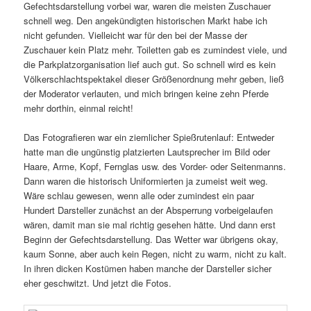
Gefechtsdarstellung vorbei war, waren die meisten Zuschauer
schnell weg. Den ange­kün­digten histo­ri­schen Markt habe ich
nicht gefunden. Vielleicht war für den bei der Masse der
Zuschauer kein Platz mehr. Toiletten gab es zumin­dest viele, und
die Parkplatzorganisation lief auch gut. So schnell wird es kein
Völkerschlachtspektakel dieser Größenordnung mehr geben, ließ
der Moderator verlauten, und mich bringen keine zehn Pferde
mehr dorthin, einmal reicht!
Das Fotografieren war ein ziem­li­cher Spießrutenlauf: Entweder
hatte man die ungünstig plat­zierten Lautsprecher im Bild oder
Haare, Arme, Kopf, Fernglas usw. des Vorder- oder Seitenmanns.
Dann waren die histo­risch Uniformierten ja zumeist weit weg.
Wäre schlau gewesen, wenn alle oder zumin­dest ein paar
Hundert Darsteller zunächst an der Absperrung vorbei­ge­laufen
wären, damit man sie mal richtig gesehen hätte. Und dann erst
Beginn der Gefechtsdarstellung. Das Wetter war übri­gens okay,
kaum Sonne, aber auch kein Regen, nicht zu warm, nicht zu kalt.
In ihren dicken Kostümen haben manche der Darsteller sicher
eher geschwitzt. Und jetzt die Fotos.