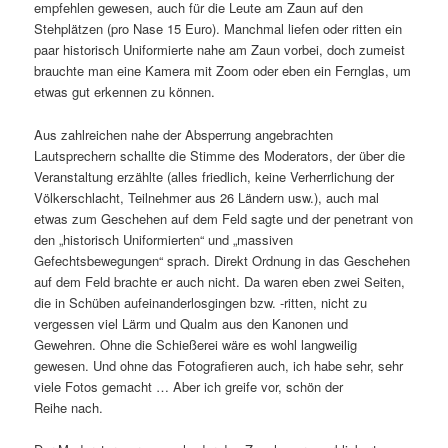
empfehlen gewesen, auch für die Leute am Zaun auf den
Stehplätzen (pro Nase 15 Euro). Manchmal liefen oder ritten ein
paar histo­risch Uniformierte nahe am Zaun vorbei, doch zumeist
brauchte man eine Kamera mit Zoom oder eben ein Fernglas, um
etwas gut erkennen zu können.
Aus zahl­rei­chen nahe der Absperrung ange­brachten
Lautsprechern schallte die Stimme des Moderators, der über die
Veranstaltung erzählte (alles fried­lich, keine Verherrlichung der
Völkerschlacht, Teilnehmer aus 26 Ländern usw.), auch mal
etwas zum Geschehen auf dem Feld sagte und der pene­trant von
den „histo­risch Uniformierten“ und „massiven
Gefechtsbewegungen“ sprach. Direkt Ordnung in das Geschehen
auf dem Feld brachte er auch nicht. Da waren eben zwei Seiten,
die in Schüben aufein­an­der­los­gingen bzw. -ritten, nicht zu
vergessen viel Lärm und Qualm aus den Kanonen und
Gewehren. Ohne die Schießerei wäre es wohl lang­weilig
gewesen. Und ohne das Fotografieren auch, ich habe sehr, sehr
viele Fotos gemacht … Aber ich greife vor, schön der
Reihe nach.