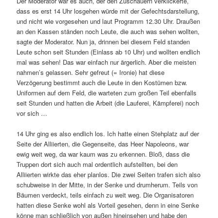
Der Moderator war es auch, der den Zuschauern verkli­ckerte,
dass es erst 14 Uhr losgehen würde mit der Gefechtsdarstellung,
und nicht wie vorge­sehen und laut Programm 12.30 Uhr. Draußen
an den Kassen ständen noch Leute, die auch was sehen wollten,
sagte der Moderator. Nun ja, drinnen bei diesem Feld standen
Leute schon seit Stunden (Einlass ab 10 Uhr) und wollten endlich
mal was sehen! Das war einfach nur ärger­lich. Aber die meisten
nahmen’s gelassen. Sehr gefreut (= Ironie) hat diese
Verzögerung bestimmt auch die Leute in den Kostümen bzw.
Uniformen auf dem Feld, die warteten zum großen Teil eben­falls
seit Stunden und hatten die Arbeit (die Lauferei, Kämpferei) noch
vor sich …
14 Uhr ging es also endlich los. Ich hatte einen Stehplatz auf der
Seite der Alliierten, die Gegenseite, das Heer Napoleons, war
ewig weit weg, da war kaum was zu erkennen. Bloß, dass die
Truppen dort sich auch mal ordent­lich aufstellten, bei den
Alliierten wirkte das eher planlos. Die zwei Seiten trafen sich also
schub­weise in der Mitte, in der Senke und drum­herum. Teils von
Bäumen verdeckt, teils einfach zu weit weg. Die Organisatoren
hatten diese Senke wohl als Vorteil gesehen, denn in eine Senke
könne man schließ­lich von außen hinein­sehen und habe den