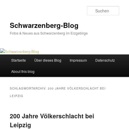
Zum
Zum
primären
sekundären
Such
Inhalt
Inhalt
springen
springen
Schwarzenberg-Blog
Fotos & Neues aus Schwarzenberg im Erzgebirge
Hauptmenü
Startseite
Über dieses Blog
Impressum
Datenschutz
About this blog
SCHLAGWORTARCHIV:
200 JAHRE VÖLKERSCHLACHT BEI
LEIPZIG
200 Jahre Völkerschlacht bei
Leipzig