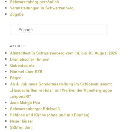
Schwarzenberg persönlich
Veranstaltungen in Schwarzenberg
Zugabe
S
u
c
h
AKTUELL
e
Altstadtfest in Schwarzenberg vom 14. bis 16. August 2026
n
Dramatischer Himmel
Getreideernte
Himmel über SZB
Regen
Ab 4. Juli neue Sonderausstellung im Schlossmuseum:
„Handschriften in Holz“ mit Werken der Künstlergruppe
„exponaRt“
Jede Menge Heu
Schwarzenberger Edelweiß
Schloss und Kirche (ohne und mit Blumen)
Neue Häuser
SZB im Juni