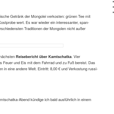
­sche Getränk der Mongolei verkosten: grünen Tee mit
ostprobe wert. Es war wieder ein inter­es­santer, span­
rschie­densten Traditionen der Mongolen nicht außer
n nächsten
Reisebericht über Kamtschatka
. Vier
s Feuer und Eis mit dem Fahrrad und zu Fuß bereist. Das
n in eine andere Welt. Eintritt: 8,00 € und Verkostung russi­
schatka-Abend kündige ich bald ausführ­lich in einem