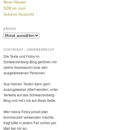
Neue Häuser
SZB im Juni
Schöne Aussicht
ARCHIV
Archiv
COPYRIGHT / URHEBERRECHT
Die Texte und Fotos im
Schwarzenberg-Blog gehören mir
(siehe Impressum) bzw. den
ausge­wie­senen Personen.
Aus meinen Texten kann gern
auszugs­weise zitiert werden, unter
Verweis auf das Schwarzenberg-
Blog und mit Link auf diese Seite.
Wer meine Fotos privat oder
kommer­ziell verwenden möchte,
fragt bitte in jedem Fall vorher per
Mail bei mir an.