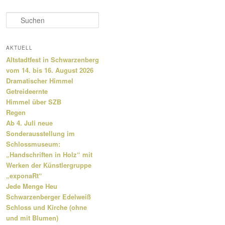
S
u
c
h
AKTUELL
e
Altstadtfest in Schwarzenberg
n
vom 14. bis 16. August 2026
Dramatischer Himmel
Getreideernte
Himmel über SZB
Regen
Ab 4. Juli neue
Sonderausstellung im
Schlossmuseum:
„Handschriften in Holz“ mit
Werken der Künstlergruppe
„exponaRt“
Jede Menge Heu
Schwarzenberger Edelweiß
Schloss und Kirche (ohne
und mit Blumen)