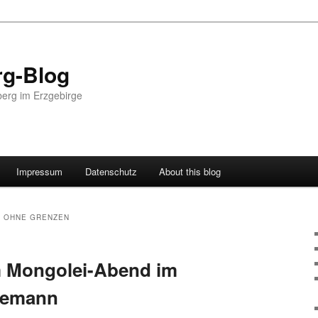
g-Blog
erg im Erzgebirge
Impressum
Datenschutz
About this blog
 OHNE GRENZEN
m Mongolei-Abend im
demann