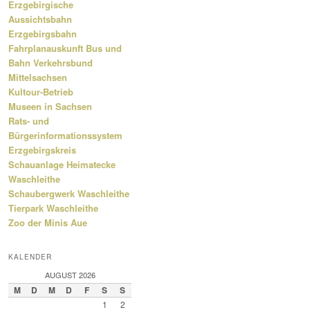
Erzgebirgische
Aussichtsbahn
Erzgebirgsbahn
Fahrplanauskunft Bus und
Bahn Verkehrsbund
Mittelsachsen
Kultour-Betrieb
Museen in Sachsen
Rats- und
Bürgerinformationssystem
Erzgebirgskreis
Schauanlage Heimatecke
Waschleithe
Schaubergwerk Waschleithe
Tierpark Waschleithe
Zoo der Minis Aue
KALENDER
AUGUST 2026
M
D
M
D
F
S
S
1
2