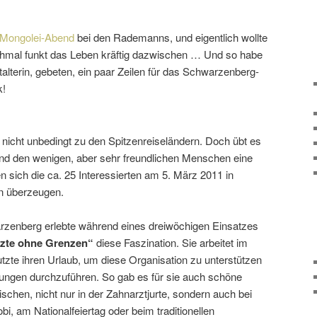
Mongolei-Abend
bei den Rademanns, und eigent­lich wollte
hmal funkt das Leben kräftig dazwi­schen … Und so habe
talterin, gebeten, ein paar Zeilen für das Schwarzenberg-
k!
nicht unbe­dingt zu den Spitzenreiseländern. Doch übt es
nd den wenigen, aber sehr freund­li­chen Menschen eine
 sich die ca. 25 Interessierten am 5. März 2011 in
n überzeugen.
enberg erlebte während eines drei­wö­chigen Einsatzes
zte ohne Grenzen“
diese Faszination. Sie arbeitet im
zte ihren Urlaub, um diese Organisation zu unter­stützen
ungen durch­zu­führen. So gab es für sie auch schöne
chen, nicht nur in der Zahnarztjurte, sondern auch bei
 am Nationalfeiertag oder beim tradi­tio­nellen