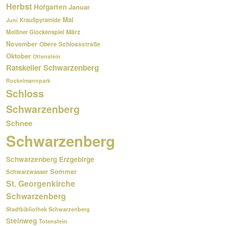
Herbst
Hofgarten
Januar
Mai
Kraußpyramide
Juni
März
Meißner Glockenspiel
November
Obere Schlossstraße
Oktober
Ottenstein
Ratskeller Schwarzenberg
Rockelmannpark
Schloss
Schwarzenberg
Schnee
Schwarzenberg
Schwarzenberg Erzgebirge
Sommer
Schwarzwasser
St. Georgenkirche
Schwarzenberg
Stadtbibliothek Schwarzenberg
Steinweg
Totenstein