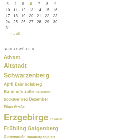
3
4
5
6
7
8
9
10
11
12
13
14
15
16
17
18
19
20
21
22
23
24
25
26
27
28
29
30
31
« Juli
SCHLAGWÖRTER
Advent
Altstadt
Schwarzenberg
April
Bahnhofsberg
Bahnhofstraße
Baustelle
Dezember
Bockauer Weg
Erlaer Straße
Erzgebirge
Februar
Frühling
Galgenberg
Gartenstraße
Hammerparkplatz