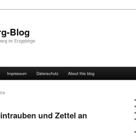
g-Blog
erg im Erzgebirge
Impressum
Datenschutz
About this blog
BEN
intrauben und Zettel an