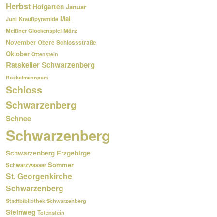
Herbst
Hofgarten
Januar
Mai
Kraußpyramide
Juni
März
Meißner Glockenspiel
November
Obere Schlossstraße
Oktober
Ottenstein
Ratskeller Schwarzenberg
Rockelmannpark
Schloss
Schwarzenberg
Schnee
Schwarzenberg
Schwarzenberg Erzgebirge
Sommer
Schwarzwasser
St. Georgenkirche
Schwarzenberg
Stadtbibliothek Schwarzenberg
Steinweg
Totenstein