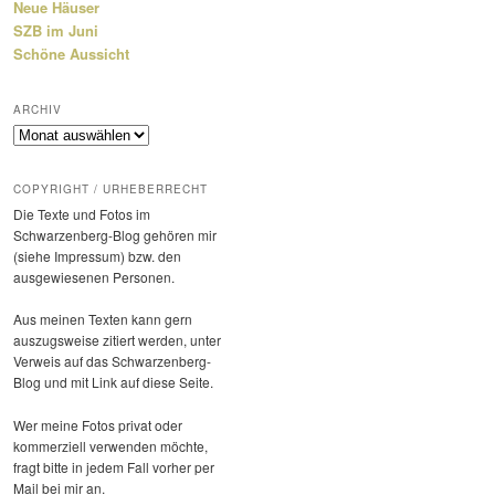
Neue Häuser
SZB im Juni
Schöne Aussicht
ARCHIV
Archiv
COPYRIGHT / URHEBERRECHT
Die Texte und Fotos im
Schwarzenberg-Blog gehören mir
(siehe Impressum) bzw. den
ausge­wie­senen Personen.
Aus meinen Texten kann gern
auszugs­weise zitiert werden, unter
Verweis auf das Schwarzenberg-
Blog und mit Link auf diese Seite.
Wer meine Fotos privat oder
kommer­ziell verwenden möchte,
fragt bitte in jedem Fall vorher per
Mail bei mir an.