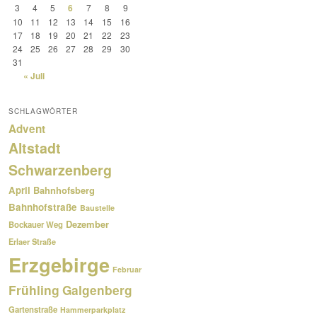
3
4
5
6
7
8
9
10
11
12
13
14
15
16
17
18
19
20
21
22
23
24
25
26
27
28
29
30
31
« Juli
SCHLAGWÖRTER
Advent
Altstadt
Schwarzenberg
April
Bahnhofsberg
Bahnhofstraße
Baustelle
Dezember
Bockauer Weg
Erlaer Straße
Erzgebirge
Februar
Frühling
Galgenberg
Gartenstraße
Hammerparkplatz