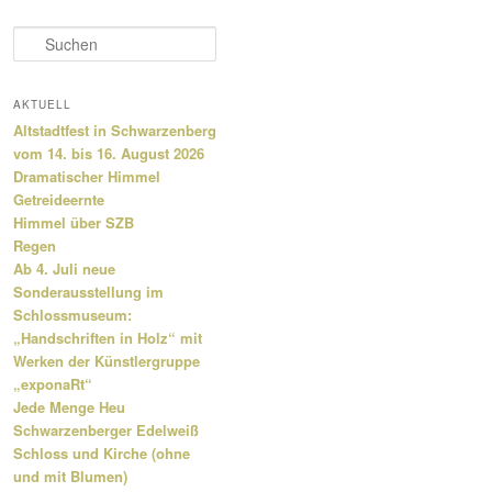
S
u
c
h
AKTUELL
e
Altstadtfest in Schwarzenberg
n
vom 14. bis 16. August 2026
Dramatischer Himmel
Getreideernte
Himmel über SZB
Regen
Ab 4. Juli neue
Sonderausstellung im
Schlossmuseum:
„Handschriften in Holz“ mit
Werken der Künstlergruppe
„exponaRt“
Jede Menge Heu
Schwarzenberger Edelweiß
Schloss und Kirche (ohne
und mit Blumen)