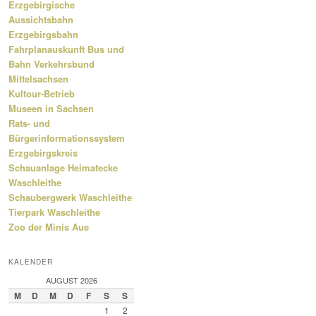
Erzgebirgische
Aussichtsbahn
Erzgebirgsbahn
Fahrplanauskunft Bus und
Bahn Verkehrsbund
Mittelsachsen
Kultour-Betrieb
Museen in Sachsen
Rats- und
Bürgerinformationssystem
Erzgebirgskreis
Schauanlage Heimatecke
Waschleithe
Schaubergwerk Waschleithe
Tierpark Waschleithe
Zoo der Minis Aue
KALENDER
AUGUST 2026
M
D
M
D
F
S
S
1
2