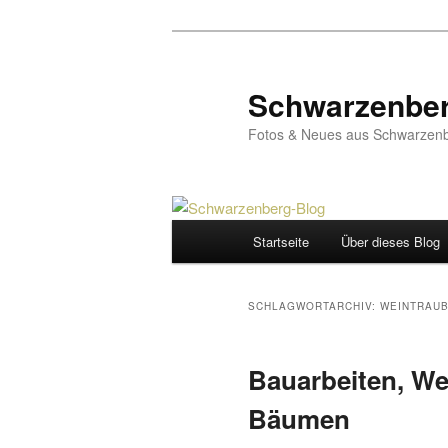
Zum
Zum
primären
sekundären
Inhalt
Inhalt
Schwarzenber
springen
springen
Fotos & Neues aus Schwarzenb
Hauptmenü
Startseite
Über dieses Blog
SCHLAGWORTARCHIV:
WEINTRAU
Bauarbeiten, We
Bäumen