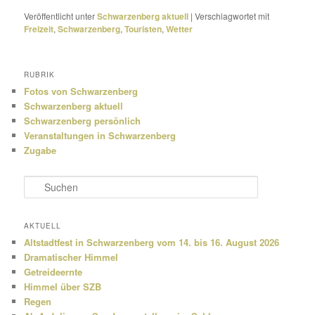
Veröffentlicht unter
Schwarzenberg aktuell
|
Verschlagwortet mit
Freizeit
,
Schwarzenberg
,
Touristen
,
Wetter
RUBRIK
Fotos von Schwarzenberg
Schwarzenberg aktuell
Schwarzenberg persönlich
Veranstaltungen in Schwarzenberg
Zugabe
S
u
c
h
AKTUELL
e
Altstadtfest in Schwarzenberg vom 14. bis 16. August 2026
n
Dramatischer Himmel
Getreideernte
Himmel über SZB
Regen