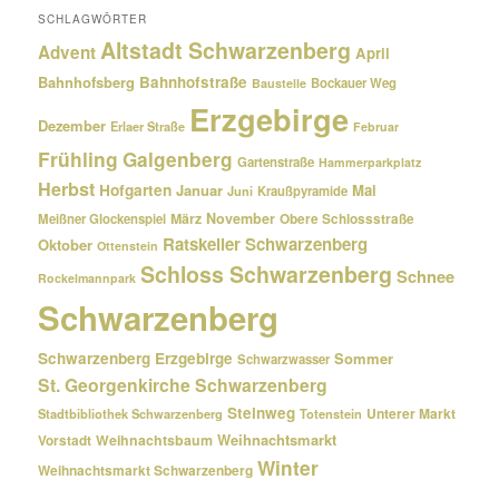
SCHLAGWÖRTER
Altstadt Schwarzenberg
Advent
April
Bahnhofsberg
Bahnhofstraße
Bockauer Weg
Baustelle
Erzgebirge
Dezember
Erlaer Straße
Februar
Frühling
Galgenberg
Gartenstraße
Hammerparkplatz
Herbst
Hofgarten
Januar
Mai
Kraußpyramide
Juni
März
November
Meißner Glockenspiel
Obere Schlossstraße
Ratskeller Schwarzenberg
Oktober
Ottenstein
Schloss Schwarzenberg
Schnee
Rockelmannpark
Schwarzenberg
Schwarzenberg Erzgebirge
Sommer
Schwarzwasser
St. Georgenkirche Schwarzenberg
Steinweg
Unterer Markt
Stadtbibliothek Schwarzenberg
Totenstein
Weihnachtsmarkt
Weihnachtsbaum
Vorstadt
Winter
Weihnachtsmarkt Schwarzenberg