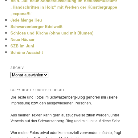
Ab 4. Juli neue Sonderausstellung im Schlossmuseum:
„Handschriften in Holz“ mit Werken der Künstlergruppe
„exponaRt“
Jede Menge Heu
Schwarzenberger Edelweiß
Schloss und Kirche (ohne und mit Blumen)
Neue Häuser
SZB im Juni
Schöne Aussicht
ARCHIV
Archiv
COPYRIGHT / URHEBERRECHT
Die Texte und Fotos im Schwarzenberg-Blog gehören mir (siehe
Impressum) bzw. den ausge­wie­senen Personen.
Aus meinen Texten kann gern auszugs­weise zitiert werden, unter
Verweis auf das Schwarzenberg-Blog und mit Link auf diese Seite.
Wer meine Fotos privat oder kommer­ziell verwenden möchte, fragt