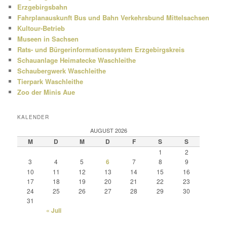
Erzgebirgsbahn
Fahrplanauskunft Bus und Bahn Verkehrsbund Mittelsachsen
Kultour-Betrieb
Museen in Sachsen
Rats- und Bürgerinformationssystem Erzgebirgskreis
Schauanlage Heimatecke Waschleithe
Schaubergwerk Waschleithe
Tierpark Waschleithe
Zoo der Minis Aue
KALENDER
AUGUST 2026
M
D
M
D
F
S
S
1
2
3
4
5
6
7
8
9
10
11
12
13
14
15
16
17
18
19
20
21
22
23
24
25
26
27
28
29
30
31
« Juli