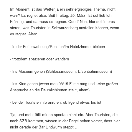
Im Moment ist das Wetter ja ein sehr ergie­biges Thema, nicht
wahr? Es regnet also. Seit Freitag, 20. März, ist schließ­lich
Frühling, und da muss es regnen. Oder? Nun, hier soll inter­es­
sieren, was Touristen in Schwarzenberg anstellen können, wenn
es regnet. Also:
- in der Ferienwohnung/Pension/im Hotelzimmer bleiben
- trotzdem spazieren oder wandern
- ins Museum gehen (Schlossmuseum, Eisenbahnmuseum)
- ins Kino gehen (wenn man 08/15-Filme mag und keine großen
Ansprüche an die Räumlichkeiten stellt, ähem)
- bei der Touristeninfo anrufen, ob irgend etwas los ist.
Tja, und mehr fällt mir so spontan nicht ein. Aber Touristen, die
nach SZB kommen, wissen in der Regel schon vorher, dass hier
nicht gerade der
Bär
Lindwurm steppt …