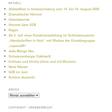
h
AKTUELL
e
Altstadtfest in Schwarzenberg vom 14. bis 16. August 2026
n
Dramatischer Himmel
Getreideernte
Himmel über SZB
Regen
Ab 4. Juli neue Sonderausstellung im Schlossmuseum:
„Handschriften in Holz“ mit Werken der Künstlergruppe
„exponaRt“
Jede Menge Heu
Schwarzenberger Edelweiß
Schloss und Kirche (ohne und mit Blumen)
Neue Häuser
SZB im Juni
Schöne Aussicht
ARCHIV
Archiv
COPYRIGHT / URHEBERRECHT