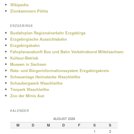
Wikipedia
Zinnkammern Pöhla
ERZGEBIRGE
Busfahrplan Regionalverkehr Erzgebirge
Erzgebirgische Aussichtsbahn
Erzgebirgsbahn
Fahrplanauskunft Bus und Bahn Verkehrsbund Mittelsachsen
Kultour-Betrieb
Museen in Sachsen
Rats- und Bürgerinformationssystem Erzgebirgskreis
Schauanlage Heimatecke Waschleithe
Schaubergwerk Waschleithe
Tierpark Waschleithe
Zoo der Minis Aue
KALENDER
AUGUST 2026
M
D
M
D
F
S
S
1
2