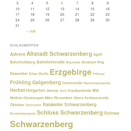
3
4
5
6
7
8
9
10
11
12
13
14
15
16
17
18
19
20
21
22
23
24
25
26
27
28
29
30
31
« Juli
SCHLAGWÖRTER
Altstadt Schwarzenberg
Advent
April
Bahnhofsberg
Bahnhofstraße
Bockauer Weg
Baustelle
Erzgebirge
Dezember
Erlaer Straße
Februar
Frühling
Galgenberg
Gartenstraße
Hammerparkplatz
Herbst
Hofgarten
Januar
Mai
Kraußpyramide
Juni
März
November
Meißner Glockenspiel
Obere Schlossstraße
Ratskeller Schwarzenberg
Oktober
Ottenstein
Schloss Schwarzenberg
Schnee
Rockelmannpark
Schwarzenberg