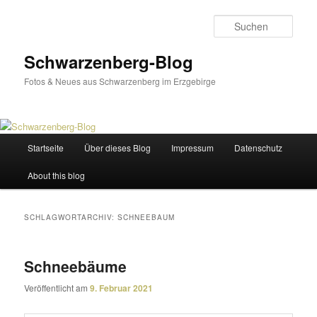
Zum
Zum
primären
sekundären
Such
Inhalt
Inhalt
springen
springen
Schwarzenberg-Blog
Fotos & Neues aus Schwarzenberg im Erzgebirge
Hauptmenü
Startseite
Über dieses Blog
Impressum
Datenschutz
About this blog
SCHLAGWORTARCHIV:
SCHNEEBAUM
Schneebäume
Veröffentlicht am
9. Februar 2021