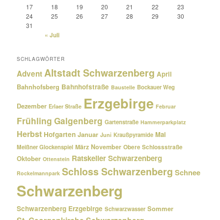
17
18
19
20
21
22
23
24
25
26
27
28
29
30
31
« Juli
SCHLAGWÖRTER
Altstadt Schwarzenberg
Advent
April
Bahnhofsberg
Bahnhofstraße
Bockauer Weg
Baustelle
Erzgebirge
Dezember
Erlaer Straße
Februar
Frühling
Galgenberg
Gartenstraße
Hammerparkplatz
Herbst
Hofgarten
Januar
Mai
Kraußpyramide
Juni
März
November
Meißner Glockenspiel
Obere Schlossstraße
Ratskeller Schwarzenberg
Oktober
Ottenstein
Schloss Schwarzenberg
Schnee
Rockelmannpark
Schwarzenberg
Schwarzenberg Erzgebirge
Sommer
Schwarzwasser