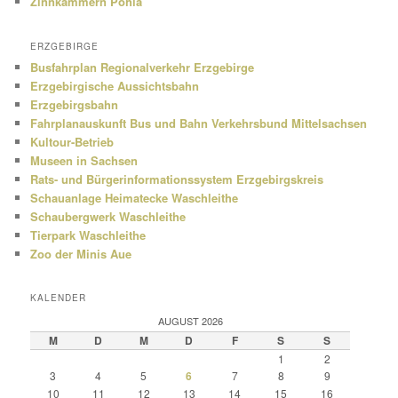
Zinnkammern Pöhla
ERZGEBIRGE
Busfahrplan Regionalverkehr Erzgebirge
Erzgebirgische Aussichtsbahn
Erzgebirgsbahn
Fahrplanauskunft Bus und Bahn Verkehrsbund Mittelsachsen
Kultour-Betrieb
Museen in Sachsen
Rats- und Bürgerinformationssystem Erzgebirgskreis
Schauanlage Heimatecke Waschleithe
Schaubergwerk Waschleithe
Tierpark Waschleithe
Zoo der Minis Aue
KALENDER
AUGUST 2026
M
D
M
D
F
S
S
1
2
3
4
5
6
7
8
9
10
11
12
13
14
15
16