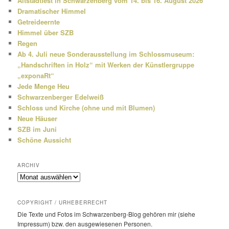
Altstadtfest in Schwarzenberg vom 14. bis 16. August 2026
n
Dramatischer Himmel
Getreideernte
Himmel über SZB
Regen
Ab 4. Juli neue Sonderausstellung im Schlossmuseum:
„Handschriften in Holz“ mit Werken der Künstlergruppe
„exponaRt“
Jede Menge Heu
Schwarzenberger Edelweiß
Schloss und Kirche (ohne und mit Blumen)
Neue Häuser
SZB im Juni
Schöne Aussicht
ARCHIV
Archiv
COPYRIGHT / URHEBERRECHT
Die Texte und Fotos im Schwarzenberg-Blog gehören mir (siehe
Impressum) bzw. den ausge­wie­senen Personen.