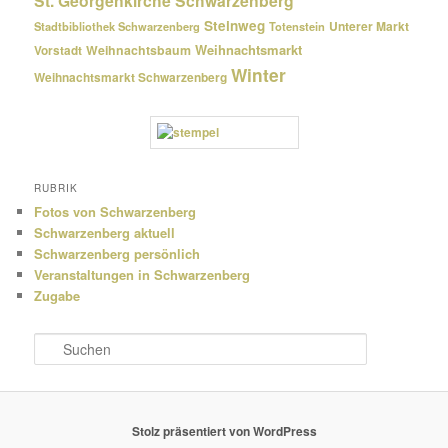
St. Georgenkirche Schwarzenberg
Steinweg
Unterer Markt
Stadtbibliothek Schwarzenberg
Totenstein
Weihnachtsmarkt
Weihnachtsbaum
Vorstadt
Winter
Weihnachtsmarkt Schwarzenberg
RUBRIK
Fotos von Schwarzenberg
Schwarzenberg aktuell
Schwarzenberg persönlich
Veranstaltungen in Schwarzenberg
Zugabe
S
u
c
h
e
Stolz präsentiert von WordPress
n