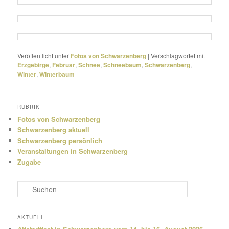
Veröffentlicht unter
Fotos von Schwarzenberg
|
Verschlagwortet mit
Erzgebirge
,
Februar
,
Schnee
,
Schneebaum
,
Schwarzenberg
,
Winter
,
Winterbaum
RUBRIK
Fotos von Schwarzenberg
Schwarzenberg aktuell
Schwarzenberg persönlich
Veranstaltungen in Schwarzenberg
Zugabe
S
u
c
h
AKTUELL
e