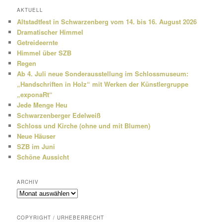
h
AKTUELL
e
Altstadtfest in Schwarzenberg vom 14. bis 16. August 2026
n
Dramatischer Himmel
Getreideernte
Himmel über SZB
Regen
Ab 4. Juli neue Sonderausstellung im Schlossmuseum:
„Handschriften in Holz“ mit Werken der Künstlergruppe
„exponaRt“
Jede Menge Heu
Schwarzenberger Edelweiß
Schloss und Kirche (ohne und mit Blumen)
Neue Häuser
SZB im Juni
Schöne Aussicht
ARCHIV
Archiv
COPYRIGHT / URHEBERRECHT