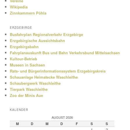
Vereine
Wikipedia
Zinnkammern Pöhla
ERZGEBIRGE
Busfahrplan Regionalverkehr Erzgebirge
Erzgebirgische Aussichtsbahn
Erzgebirgsbahn
Fahrplanauskunft Bus und Bahn Verkehrsbund Mittelsachsen
Kultour-Betrieb
Museen in Sachsen
Rats- und Bürgerinformationssystem Erzgebirgskreis
Schauanlage Heimatecke Waschleithe
Schaubergwerk Waschleithe
Tierpark Waschleithe
Zoo der Minis Aue
KALENDER
AUGUST 2026
M
D
M
D
F
S
S
1
2