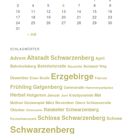
3
4
5
6
7
8
9
10
11
12
13
14
15
16
17
18
19
20
21
22
23
24
25
26
27
28
29
30
31
« Juli
SCHLAGWÖRTER
Altstadt Schwarzenberg
Advent
April
Bahnhofsberg
Bahnhofstraße
Bockauer Weg
Baustelle
Erzgebirge
Dezember
Erlaer Straße
Februar
Frühling
Galgenberg
Gartenstraße
Hammerparkplatz
Herbst
Hofgarten
Januar
Mai
Kraußpyramide
Juni
März
November
Meißner Glockenspiel
Obere Schlossstraße
Ratskeller Schwarzenberg
Oktober
Ottenstein
Schloss Schwarzenberg
Schnee
Rockelmannpark
Schwarzenberg