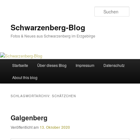
Zum
Zum
primären
sekundären
Such
Inhalt
Inhalt
springen
springen
Schwarzenberg-Blog
Fotos & Neues aus Schwarzenberg im Erzgebirge
Hauptmenü
Startseite
Über dieses Blog
Impressum
Datenschutz
About this blog
SCHLAGWORTARCHIV:
SCHÄTZCHEN
Galgenberg
Veröffentlicht am
13. Oktober 2020