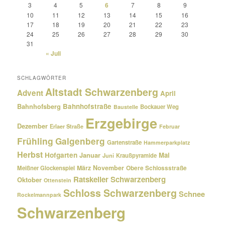
3
4
5
6
7
8
9
10
11
12
13
14
15
16
17
18
19
20
21
22
23
24
25
26
27
28
29
30
31
« Juli
SCHLAGWÖRTER
Altstadt Schwarzenberg
Advent
April
Bahnhofsberg
Bahnhofstraße
Bockauer Weg
Baustelle
Erzgebirge
Dezember
Erlaer Straße
Februar
Frühling
Galgenberg
Gartenstraße
Hammerparkplatz
Herbst
Hofgarten
Januar
Mai
Kraußpyramide
Juni
März
November
Meißner Glockenspiel
Obere Schlossstraße
Ratskeller Schwarzenberg
Oktober
Ottenstein
Schloss Schwarzenberg
Schnee
Rockelmannpark
Schwarzenberg