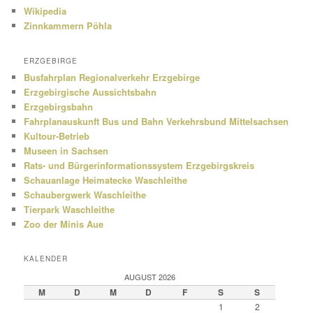
Wikipedia
Zinnkammern Pöhla
ERZGEBIRGE
Busfahrplan Regionalverkehr Erzgebirge
Erzgebirgische Aussichtsbahn
Erzgebirgsbahn
Fahrplanauskunft Bus und Bahn Verkehrsbund Mittelsachsen
Kultour-Betrieb
Museen in Sachsen
Rats- und Bürgerinformationssystem Erzgebirgskreis
Schauanlage Heimatecke Waschleithe
Schaubergwerk Waschleithe
Tierpark Waschleithe
Zoo der Minis Aue
KALENDER
AUGUST 2026
M
D
M
D
F
S
S
1
2