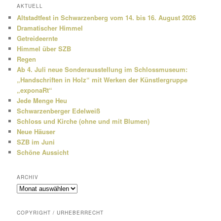
h
AKTUELL
e
Altstadtfest in Schwarzenberg vom 14. bis 16. August 2026
n
Dramatischer Himmel
Getreideernte
Himmel über SZB
Regen
Ab 4. Juli neue Sonderausstellung im Schlossmuseum:
„Handschriften in Holz“ mit Werken der Künstlergruppe
„exponaRt“
Jede Menge Heu
Schwarzenberger Edelweiß
Schloss und Kirche (ohne und mit Blumen)
Neue Häuser
SZB im Juni
Schöne Aussicht
ARCHIV
Archiv
COPYRIGHT / URHEBERRECHT