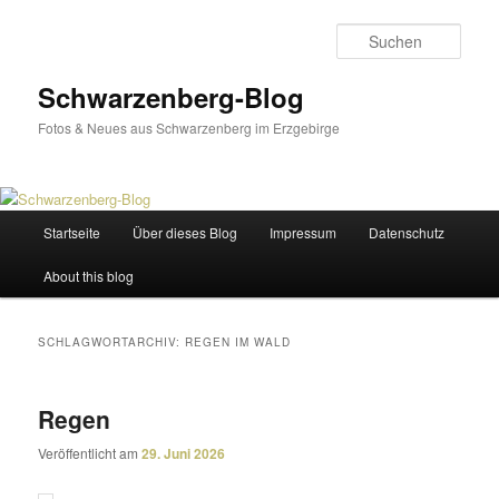
Zum
Zum
primären
sekundären
Such
Inhalt
Inhalt
springen
springen
Schwarzenberg-Blog
Fotos & Neues aus Schwarzenberg im Erzgebirge
Hauptmenü
Startseite
Über dieses Blog
Impressum
Datenschutz
About this blog
SCHLAGWORTARCHIV:
REGEN IM WALD
Regen
Veröffentlicht am
29. Juni 2026