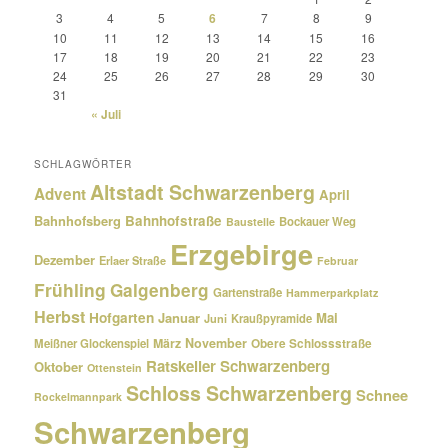
3
4
5
6
7
8
9
10
11
12
13
14
15
16
17
18
19
20
21
22
23
24
25
26
27
28
29
30
31
« Juli
SCHLAGWÖRTER
Altstadt Schwarzenberg
Advent
April
Bahnhofsberg
Bahnhofstraße
Bockauer Weg
Baustelle
Erzgebirge
Dezember
Erlaer Straße
Februar
Frühling
Galgenberg
Gartenstraße
Hammerparkplatz
Herbst
Hofgarten
Januar
Mai
Kraußpyramide
Juni
März
November
Meißner Glockenspiel
Obere Schlossstraße
Ratskeller Schwarzenberg
Oktober
Ottenstein
Schloss Schwarzenberg
Schnee
Rockelmannpark
Schwarzenberg