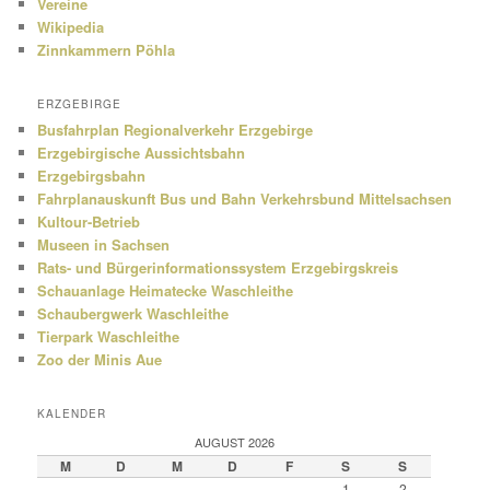
Vereine
Wikipedia
Zinnkammern Pöhla
ERZGEBIRGE
Busfahrplan Regionalverkehr Erzgebirge
Erzgebirgische Aussichtsbahn
Erzgebirgsbahn
Fahrplanauskunft Bus und Bahn Verkehrsbund Mittelsachsen
Kultour-Betrieb
Museen in Sachsen
Rats- und Bürgerinformationssystem Erzgebirgskreis
Schauanlage Heimatecke Waschleithe
Schaubergwerk Waschleithe
Tierpark Waschleithe
Zoo der Minis Aue
KALENDER
AUGUST 2026
M
D
M
D
F
S
S
1
2