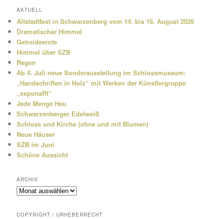
h
AKTUELL
e
Altstadtfest in Schwarzenberg vom 14. bis 16. August 2026
n
Dramatischer Himmel
Getreideernte
Himmel über SZB
Regen
Ab 4. Juli neue Sonderausstellung im Schlossmuseum:
„Handschriften in Holz“ mit Werken der Künstlergruppe
„exponaRt“
Jede Menge Heu
Schwarzenberger Edelweiß
Schloss und Kirche (ohne und mit Blumen)
Neue Häuser
SZB im Juni
Schöne Aussicht
ARCHIV
Archiv
COPYRIGHT / URHEBERRECHT