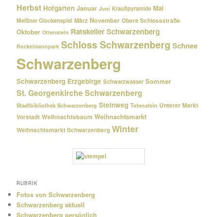
Herbst
Hofgarten
Januar
Mai
Kraußpyramide
Juni
März
November
Meißner Glockenspiel
Obere Schlossstraße
Ratskeller Schwarzenberg
Oktober
Ottenstein
Schloss Schwarzenberg
Schnee
Rockelmannpark
Schwarzenberg
Schwarzenberg Erzgebirge
Sommer
Schwarzwasser
St. Georgenkirche Schwarzenberg
Steinweg
Unterer Markt
Stadtbibliothek Schwarzenberg
Totenstein
Weihnachtsmarkt
Weihnachtsbaum
Vorstadt
Winter
Weihnachtsmarkt Schwarzenberg
RUBRIK
Fotos von Schwarzenberg
Schwarzenberg aktuell
Schwarzenberg persönlich