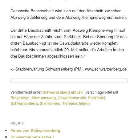
Der zweite Bauabschnitt wird sich auf den Abschnitt zwischen
Abzweig Stiehlerweg und dem Abzweig Klempnerweg erstrecken.
Der dritte Bauabschnitt reicht vom Abzweig Klempnerweg hinauf
bis auf Höhe der Zufahrt zum Parkhotel. Bei der Sperrung für den
dritten Bauabschnitt ist die Oswaldtalstraße wieder komplett
befahrbar. Bis voraus­sicht­lich 29. Mai sollen die Arbeiten in den
drei Bauabschnitten abge­schlossen sein.“
-> Stadtverwaltung Schwarzenberg (PM), www.schwarzenberg.de
Veröffentlicht unter
Schwarzenberg aktuell
|
Verschlagwortet mit
Erzgebirge
,
Klempnerweg
,
Oswaldtalstraße
,
Parkhotel
,
Schwarzenberg
,
Stiehlerweg
,
Tiefbauarbeiten
RUBRIK
Fotos von Schwarzenberg
Schwarzenberg aktuell