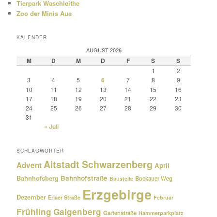
Tierpark Waschleithe
Zoo der Minis Aue
KALENDER
AUGUST 2026
M
D
M
D
F
S
S
1
2
3
4
5
6
7
8
9
10
11
12
13
14
15
16
17
18
19
20
21
22
23
24
25
26
27
28
29
30
31
« Juli
SCHLAGWÖRTER
Altstadt Schwarzenberg
Advent
April
Bahnhofsberg
Bahnhofstraße
Bockauer Weg
Baustelle
Erzgebirge
Dezember
Erlaer Straße
Februar
Frühling
Galgenberg
Gartenstraße
Hammerparkplatz