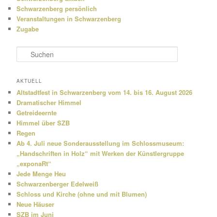
Schwarzenberg persönlich
Veranstaltungen in Schwarzenberg
Zugabe
S
u
c
h
AKTUELL
e
Altstadtfest in Schwarzenberg vom 14. bis 16. August 2026
n
Dramatischer Himmel
Getreideernte
Himmel über SZB
Regen
Ab 4. Juli neue Sonderausstellung im Schlossmuseum:
„Handschriften in Holz“ mit Werken der Künstlergruppe
„exponaRt“
Jede Menge Heu
Schwarzenberger Edelweiß
Schloss und Kirche (ohne und mit Blumen)
Neue Häuser
SZB im Juni