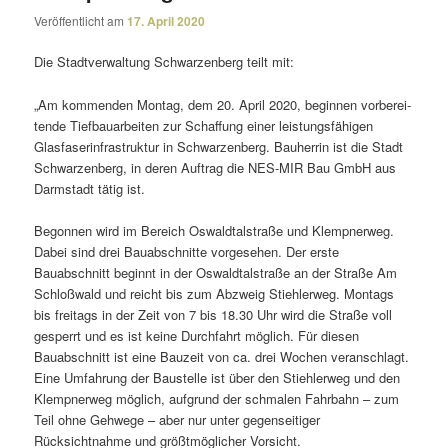
Veröffentlicht am
17. April 2020
Die Stadtverwaltung Schwarzenberg teilt mit:
„Am kommenden Montag, dem 20. April 2020, beginnen vorbe­rei­
tende Tiefbauarbeiten zur Schaffung einer leis­tungs­fä­higen
Glasfaserinfrastruktur in Schwarzenberg. Bauherrin ist die Stadt
Schwarzenberg, in deren Auftrag die NES-MIR Bau GmbH aus
Darmstadt tätig ist.
Begonnen wird im Bereich Oswaldtalstraße und Klempnerweg.
Dabei sind drei Bauabschnitte vorge­sehen. Der erste
Bauabschnitt beginnt in der Oswaldtalstraße an der Straße Am
Schloßwald und reicht bis zum Abzweig Stiehlerweg. Montags
bis frei­tags in der Zeit von 7 bis 18.30 Uhr wird die Straße voll
gesperrt und es ist keine Durchfahrt möglich. Für diesen
Bauabschnitt ist eine Bauzeit von ca. drei Wochen veran­schlagt.
Eine Umfahrung der Baustelle ist über den Stiehlerweg und den
Klempnerweg möglich, aufgrund der schmalen Fahrbahn – zum
Teil ohne Gehwege – aber nur unter gegen­sei­tiger
Rücksichtnahme und größt­mög­li­cher Vorsicht.