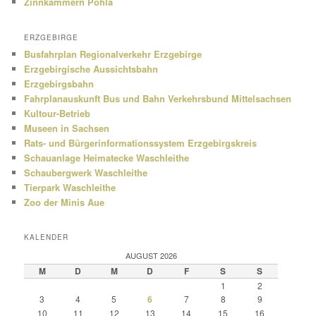
Zinnkammern Pöhla
ERZGEBIRGE
Busfahrplan Regionalverkehr Erzgebirge
Erzgebirgische Aussichtsbahn
Erzgebirgsbahn
Fahrplanauskunft Bus und Bahn Verkehrsbund Mittelsachsen
Kultour-Betrieb
Museen in Sachsen
Rats- und Bürgerinformationssystem Erzgebirgskreis
Schauanlage Heimatecke Waschleithe
Schaubergwerk Waschleithe
Tierpark Waschleithe
Zoo der Minis Aue
KALENDER
AUGUST 2026
M
D
M
D
F
S
S
1
2
3
4
5
6
7
8
9
10
11
12
13
14
15
16