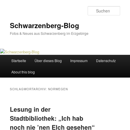
Zum
Zum
primären
sekundären
Such
Inhalt
Inhalt
springen
springen
Schwarzenberg-Blog
Fotos & Neues aus Schwarzenberg im Erzgebirge
Hauptmenü
Startseite
Über dieses Blog
Impressum
Datenschutz
About this blog
SCHLAGWORTARCHIV:
NORWEGEN
Lesung in der
Stadtbibliothek: „Ich hab
noch nie ’nen Elch gesehen“