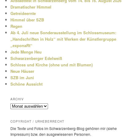
Altstadtfest in Schwarzenberg vom 14. bis 16. August 2026
n
Dramatischer Himmel
Getreideernte
Himmel über SZB
Regen
Ab 4. Juli neue Sonderausstellung im Schlossmuseum:
„Handschriften in Holz“ mit Werken der Künstlergruppe
„exponaRt“
Jede Menge Heu
Schwarzenberger Edelweiß
Schloss und Kirche (ohne und mit Blumen)
Neue Häuser
SZB im Juni
Schöne Aussicht
ARCHIV
Archiv
COPYRIGHT / URHEBERRECHT
Die Texte und Fotos im Schwarzenberg-Blog gehören mir (siehe
Impressum) bzw. den ausge­wie­senen Personen.