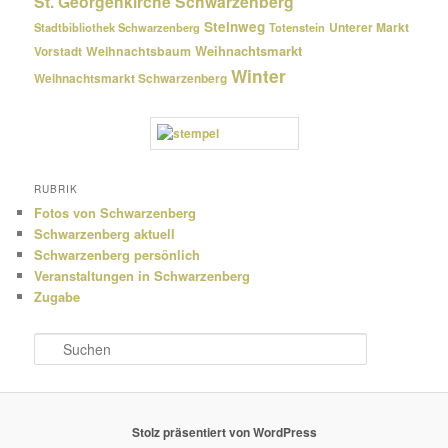
St. Georgenkirche Schwarzenberg
Steinweg
Unterer Markt
Stadtbibliothek Schwarzenberg
Totenstein
Weihnachtsmarkt
Weihnachtsbaum
Vorstadt
Winter
Weihnachtsmarkt Schwarzenberg
RUBRIK
Fotos von Schwarzenberg
Schwarzenberg aktuell
Schwarzenberg persönlich
Veranstaltungen in Schwarzenberg
Zugabe
S
u
c
h
e
Stolz präsentiert von WordPress
n