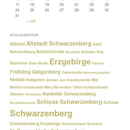
17
18
19
20
21
22
23
24
25
26
27
28
29
30
31
« Juli
SCHLAGWÖRTER
Altstadt Schwarzenberg
Advent
April
Bahnhofsberg
Bahnhofstraße
Bockauer Weg
Baustelle
Erzgebirge
Dezember
Erlaer Straße
Februar
Frühling
Galgenberg
Gartenstraße
Hammerparkplatz
Herbst
Hofgarten
Januar
Mai
Kraußpyramide
Juni
März
November
Meißner Glockenspiel
Obere Schlossstraße
Ratskeller Schwarzenberg
Oktober
Ottenstein
Schloss Schwarzenberg
Schnee
Rockelmannpark
Schwarzenberg
Schwarzenberg Erzgebirge
Sommer
Schwarzwasser