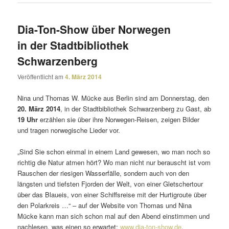
Dia-Ton-Show über Norwegen
in der Stadtbibliothek
Schwarzenberg
Veröffentlicht am
4. März 2014
Nina und Thomas W. Mücke aus Berlin sind am Donnerstag, den
20. März 2014
, in der Stadtbibliothek Schwarzenberg zu Gast, ab
19 Uhr
erzählen sie über ihre Norwegen-Reisen, zeigen Bilder
und tragen norwe­gi­sche Lieder vor.
„Sind Sie schon einmal in einem Land gewesen, wo man noch so
richtig die Natur atmen hört? Wo man nicht nur berauscht ist vom
Rauschen der riesigen Wasserfälle, sondern auch von den
längsten und tiefsten Fjorden der Welt, von einer Gletschertour
über das Blaueis, von einer Schiffsreise mit der Hurtigroute über
den Polarkreis …“ – auf der Website von Thomas und Nina
Mücke kann man sich schon mal auf den Abend einstimmen und
nach­lesen, was einen so erwartet:
www.dia-ton-show.de
.