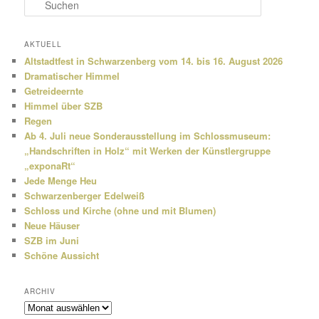
S
u
c
h
AKTUELL
e
Altstadtfest in Schwarzenberg vom 14. bis 16. August 2026
n
Dramatischer Himmel
Getreideernte
Himmel über SZB
Regen
Ab 4. Juli neue Sonderausstellung im Schlossmuseum:
„Handschriften in Holz“ mit Werken der Künstlergruppe
„exponaRt“
Jede Menge Heu
Schwarzenberger Edelweiß
Schloss und Kirche (ohne und mit Blumen)
Neue Häuser
SZB im Juni
Schöne Aussicht
ARCHIV
Archiv