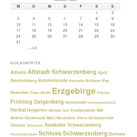
M
D
M
D
F
S
S
1
2
3
4
5
6
7
8
9
10
11
12
13
14
15
16
17
18
19
20
21
22
23
24
25
26
27
28
29
30
31
« Juli
SCHLAGWÖRTER
Altstadt Schwarzenberg
Advent
April
Bahnhofsberg
Bahnhofstraße
Bockauer Weg
Baustelle
Erzgebirge
Dezember
Erlaer Straße
Februar
Frühling
Galgenberg
Gartenstraße
Hammerparkplatz
Herbst
Hofgarten
Januar
Mai
Kraußpyramide
Juni
März
November
Meißner Glockenspiel
Obere Schlossstraße
Ratskeller Schwarzenberg
Oktober
Ottenstein
Schloss Schwarzenberg
Schnee
Rockelmannpark