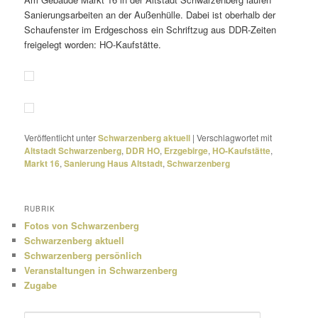
Sanierungsarbeiten an der Außenhülle. Dabei ist ober­halb der
Schaufenster im Erdgeschoss ein Schriftzug aus DDR-Zeiten
frei­ge­legt worden: HO-Kaufstätte.
Veröffentlicht unter
Schwarzenberg aktuell
|
Verschlagwortet mit
Altstadt Schwarzenberg
,
DDR HO
,
Erzgebirge
,
HO-Kaufstätte
,
Markt 16
,
Sanierung Haus Altstadt
,
Schwarzenberg
RUBRIK
Fotos von Schwarzenberg
Schwarzenberg aktuell
Schwarzenberg persönlich
Veranstaltungen in Schwarzenberg
Zugabe