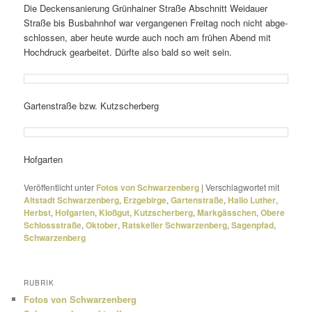
Die Deckensanierung Grünhainer Straße Abschnitt Weidauer
Straße bis Busbahnhof war vergan­genen Freitag noch nicht abge­
schlossen, aber heute wurde auch noch am frühen Abend mit
Hochdruck gear­beitet. Dürfte also bald so weit sein.
Gartenstraße bzw. Kutzscherberg
Hofgarten
Veröffentlicht unter
Fotos von Schwarzenberg
|
Verschlagwortet mit
Altstadt Schwarzenberg
,
Erzgebirge
,
Gartenstraße
,
Hallo Luther
,
Herbst
,
Hofgarten
,
Kloßgut
,
Kutzscherberg
,
Markgässchen
,
Obere
Schlossstraße
,
Oktober
,
Ratskeller Schwarzenberg
,
Sagenpfad
,
Schwarzenberg
RUBRIK
Fotos von Schwarzenberg