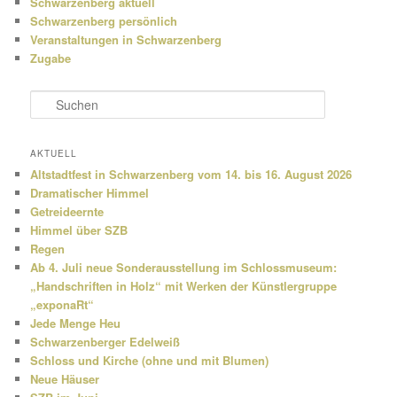
Schwarzenberg aktuell
Schwarzenberg persönlich
Veranstaltungen in Schwarzenberg
Zugabe
S
u
c
h
AKTUELL
e
Altstadtfest in Schwarzenberg vom 14. bis 16. August 2026
n
Dramatischer Himmel
Getreideernte
Himmel über SZB
Regen
Ab 4. Juli neue Sonderausstellung im Schlossmuseum:
„Handschriften in Holz“ mit Werken der Künstlergruppe
„exponaRt“
Jede Menge Heu
Schwarzenberger Edelweiß
Schloss und Kirche (ohne und mit Blumen)
Neue Häuser