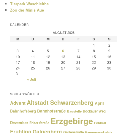
Tierpark Waschleithe
Zoo der Minis Aue
KALENDER
AUGUST 2026
M
D
M
D
F
S
S
1
2
3
4
5
6
7
8
9
10
11
12
13
14
15
16
17
18
19
20
21
22
23
24
25
26
27
28
29
30
31
« Juli
SCHLAGWÖRTER
Altstadt Schwarzenberg
Advent
April
Bahnhofsberg
Bahnhofstraße
Bockauer Weg
Baustelle
Erzgebirge
Dezember
Erlaer Straße
Februar
Frühling
Galgenberg
Gartenstraße
Hammerparkplatz