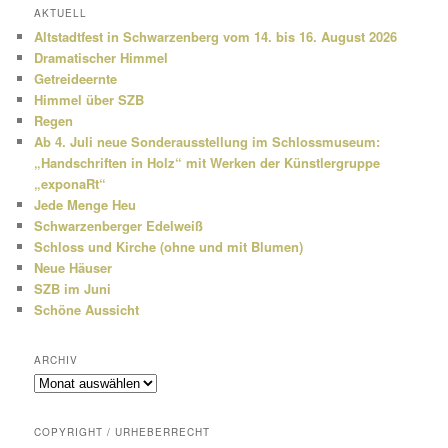
h
AKTUELL
e
Altstadtfest in Schwarzenberg vom 14. bis 16. August 2026
n
Dramatischer Himmel
Getreideernte
Himmel über SZB
Regen
Ab 4. Juli neue Sonderausstellung im Schlossmuseum:
„Handschriften in Holz“ mit Werken der Künstlergruppe
„exponaRt“
Jede Menge Heu
Schwarzenberger Edelweiß
Schloss und Kirche (ohne und mit Blumen)
Neue Häuser
SZB im Juni
Schöne Aussicht
ARCHIV
Archiv
COPYRIGHT / URHEBERRECHT