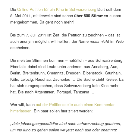
Die
Online-Petition für ein Kino in Schwarzenberg
läuft seit dem
8. Mai 2011, mitt­ler­weile sind schon
über 800 Stimmen
zusam­
men­ge­kommen. Da geht noch mehr!
Bis zum 7. Juli 2011 ist Zeit, die Petition zu zeichnen – das ist
auch anonym möglich, will heißen, der Name
muss nicht
im Web
erscheinen.
Die meisten Stimmen kommen – natür­lich – aus Schwarzenberg.
Ebenfalls dabei sind Leute unter anderem aus Annaberg, Aue,
Berlin, Breitenbrunn, Chemnitz, Dresden, Eibenstock, Grünhain,
Köln, Leipzig, Raschau, Zschorlau … Die Sache zieht Kreise. Es
hat sich rumge­spro­chen, dass Schwarzenberg kein Kino mehr
hat. Bis nach Argentinien, Portugal, Tanzania …
Wer will, kann
auf der Petitionsseite auch einen Kommentar
hinter­lassen
. Ein paar sollen hier zitiert werden:
„viele johann­ge­or­gen­städter sind nach schwar­zen­berg gefahren,
um ins kino zu gehen.sollen wir jetzt nach aue oder chem­nitz