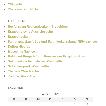
Wikipedia
Zinnkammern Pöhla
ERZGEBIRGE
Busfahrplan Regionalverkehr Erzgebirge
Erzgebirgische Aussichtsbahn
Erzgebirgsbahn
Fahrplanauskunft Bus und Bahn Verkehrsbund Mittelsachsen
Kultour-Betrieb
Museen in Sachsen
Rats- und Bürgerinformationssystem Erzgebirgskreis
Schauanlage Heimatecke Waschleithe
Schaubergwerk Waschleithe
Tierpark Waschleithe
Zoo der Minis Aue
KALENDER
AUGUST 2026
M
D
M
D
F
S
S
1
2