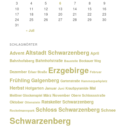
3
4
5
6
7
8
9
10
11
12
13
14
15
16
17
18
19
20
21
22
23
24
25
26
27
28
29
30
31
« Juli
SCHLAGWÖRTER
Altstadt Schwarzenberg
Advent
April
Bahnhofsberg
Bahnhofstraße
Bockauer Weg
Baustelle
Erzgebirge
Dezember
Erlaer Straße
Februar
Frühling
Galgenberg
Gartenstraße
Hammerparkplatz
Herbst
Hofgarten
Januar
Mai
Kraußpyramide
Juni
März
November
Meißner Glockenspiel
Obere Schlossstraße
Ratskeller Schwarzenberg
Oktober
Ottenstein
Schloss Schwarzenberg
Schnee
Rockelmannpark
Schwarzenberg