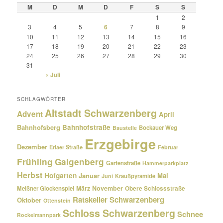
M
D
M
D
F
S
S
1
2
3
4
5
6
7
8
9
10
11
12
13
14
15
16
17
18
19
20
21
22
23
24
25
26
27
28
29
30
31
« Juli
SCHLAGWÖRTER
Altstadt Schwarzenberg
Advent
April
Bahnhofsberg
Bahnhofstraße
Bockauer Weg
Baustelle
Erzgebirge
Dezember
Erlaer Straße
Februar
Frühling
Galgenberg
Gartenstraße
Hammerparkplatz
Herbst
Hofgarten
Januar
Mai
Kraußpyramide
Juni
März
November
Meißner Glockenspiel
Obere Schlossstraße
Ratskeller Schwarzenberg
Oktober
Ottenstein
Schloss Schwarzenberg
Schnee
Rockelmannpark