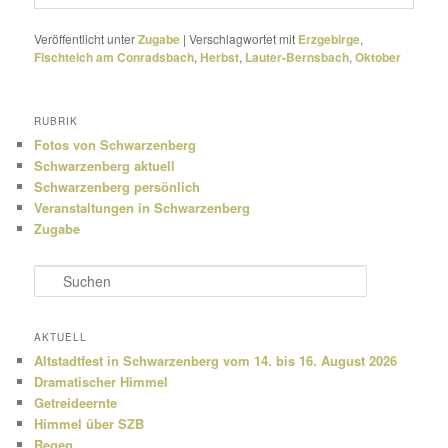
Veröffentlicht unter
Zugabe
|
Verschlagwortet mit
Erzgebirge
,
Fischteich am Conradsbach
,
Herbst
,
Lauter-Bernsbach
,
Oktober
RUBRIK
Fotos von Schwarzenberg
Schwarzenberg aktuell
Schwarzenberg persönlich
Veranstaltungen in Schwarzenberg
Zugabe
S
u
c
h
AKTUELL
e
Altstadtfest in Schwarzenberg vom 14. bis 16. August 2026
n
Dramatischer Himmel
Getreideernte
Himmel über SZB
Regen