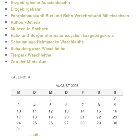
Erzgebirgische Aussichtsbahn
Erzgebirgsbahn
Fahrplanauskunft Bus und Bahn Verkehrsbund Mittelsachsen
Kultour-Betrieb
Museen in Sachsen
Rats- und Bürgerinformationssystem Erzgebirgskreis
Schauanlage Heimatecke Waschleithe
Schaubergwerk Waschleithe
Tierpark Waschleithe
Zoo der Minis Aue
KALENDER
AUGUST 2026
M
D
M
D
F
S
S
1
2
3
4
5
6
7
8
9
10
11
12
13
14
15
16
17
18
19
20
21
22
23
24
25
26
27
28
29
30
31
« Juli