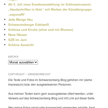
Ab 4. Juli neue Sonderausstellung im Schlossmuseum:
„Handschriften in Holz“ mit Werken der Künstlergruppe
„exponaRt“
Jede Menge Heu
Schwarzenberger Edelweiß
Schloss und Kirche (ohne und mit Blumen)
Neue Häuser
SZB im Juni
Schöne Aussicht
ARCHIV
Archiv
COPYRIGHT / URHEBERRECHT
Die Texte und Fotos im Schwarzenberg-Blog gehören mir (siehe
Impressum) bzw. den ausge­wie­senen Personen.
Aus meinen Texten kann gern auszugs­weise zitiert werden, unter
Verweis auf das Schwarzenberg-Blog und mit Link auf diese Seite.
Wer meine Fotos privat oder kommer­ziell verwenden möchte, fragt