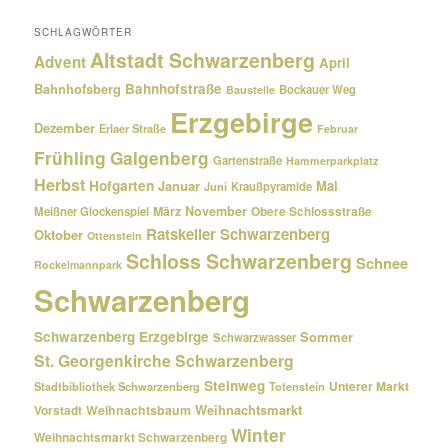
SCHLAGWÖRTER
Altstadt Schwarzenberg
Advent
April
Bahnhofsberg
Bahnhofstraße
Bockauer Weg
Baustelle
Erzgebirge
Dezember
Erlaer Straße
Februar
Frühling
Galgenberg
Gartenstraße
Hammerparkplatz
Herbst
Hofgarten
Januar
Mai
Kraußpyramide
Juni
März
November
Meißner Glockenspiel
Obere Schlossstraße
Ratskeller Schwarzenberg
Oktober
Ottenstein
Schloss Schwarzenberg
Schnee
Rockelmannpark
Schwarzenberg
Schwarzenberg Erzgebirge
Sommer
Schwarzwasser
St. Georgenkirche Schwarzenberg
Steinweg
Unterer Markt
Stadtbibliothek Schwarzenberg
Totenstein
Weihnachtsmarkt
Weihnachtsbaum
Vorstadt
Winter
Weihnachtsmarkt Schwarzenberg