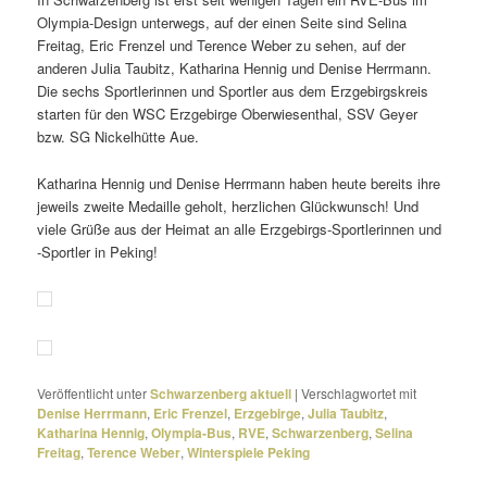
Olympia-Design unter­wegs, auf der einen Seite sind Selina
Freitag, Eric Frenzel und Terence Weber zu sehen, auf der
anderen Julia Taubitz, Katharina Hennig und Denise Herrmann.
Die sechs Sportlerinnen und Sportler aus dem Erzgebirgskreis
starten für den WSC Erzgebirge Oberwiesenthal, SSV Geyer
bzw. SG Nickelhütte Aue.
Katharina Hennig und Denise Herrmann haben heute bereits ihre
jeweils zweite Medaille geholt, herz­li­chen Glückwunsch! Und
viele Grüße aus der Heimat an alle Erzgebirgs-Sportlerinnen und
-Sportler in Peking!
Veröffentlicht unter
Schwarzenberg aktuell
|
Verschlagwortet mit
Denise Herrmann
,
Eric Frenzel
,
Erzgebirge
,
Julia Taubitz
,
Katharina Hennig
,
Olympia-Bus
,
RVE
,
Schwarzenberg
,
Selina
Freitag
,
Terence Weber
,
Winterspiele Peking