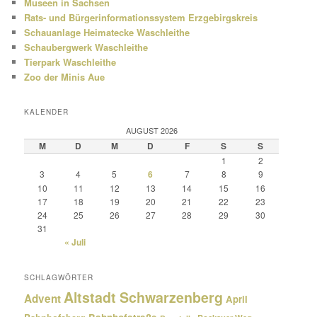
Museen in Sachsen
Rats- und Bürgerinformationssystem Erzgebirgskreis
Schauanlage Heimatecke Waschleithe
Schaubergwerk Waschleithe
Tierpark Waschleithe
Zoo der Minis Aue
KALENDER
AUGUST 2026
M
D
M
D
F
S
S
1
2
3
4
5
6
7
8
9
10
11
12
13
14
15
16
17
18
19
20
21
22
23
24
25
26
27
28
29
30
31
« Juli
SCHLAGWÖRTER
Altstadt Schwarzenberg
Advent
April