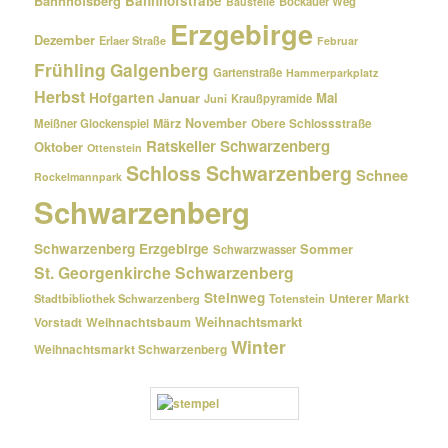
Bahnhofsberg
Bahnhofstraße
Bockauer Weg
Baustelle
Erzgebirge
Dezember
Erlaer Straße
Februar
Frühling
Galgenberg
Gartenstraße
Hammerparkplatz
Herbst
Hofgarten
Januar
Mai
Kraußpyramide
Juni
März
November
Meißner Glockenspiel
Obere Schlossstraße
Ratskeller Schwarzenberg
Oktober
Ottenstein
Schloss Schwarzenberg
Schnee
Rockelmannpark
Schwarzenberg
Schwarzenberg Erzgebirge
Sommer
Schwarzwasser
St. Georgenkirche Schwarzenberg
Steinweg
Unterer Markt
Stadtbibliothek Schwarzenberg
Totenstein
Weihnachtsmarkt
Weihnachtsbaum
Vorstadt
Winter
Weihnachtsmarkt Schwarzenberg