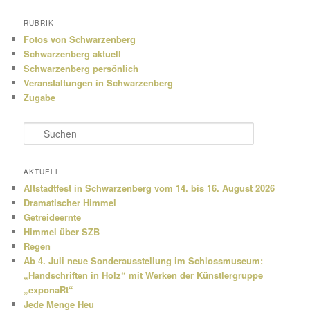
RUBRIK
Fotos von Schwarzenberg
Schwarzenberg aktuell
Schwarzenberg persönlich
Veranstaltungen in Schwarzenberg
Zugabe
S
u
c
h
AKTUELL
e
Altstadtfest in Schwarzenberg vom 14. bis 16. August 2026
n
Dramatischer Himmel
Getreideernte
Himmel über SZB
Regen
Ab 4. Juli neue Sonderausstellung im Schlossmuseum:
„Handschriften in Holz“ mit Werken der Künstlergruppe
„exponaRt“
Jede Menge Heu