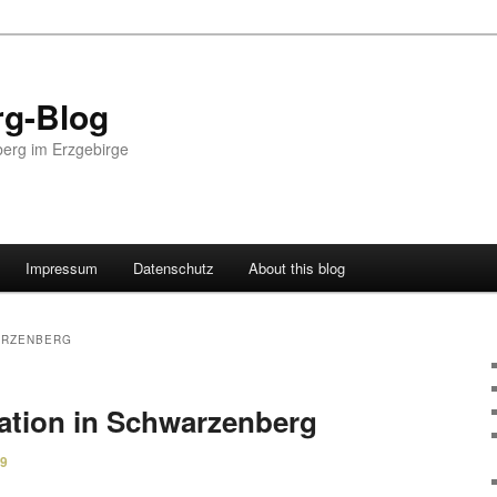
g-Blog
erg im Erzgebirge
Impressum
Datenschutz
About this blog
ARZENBERG
tation in Schwarzenberg
09