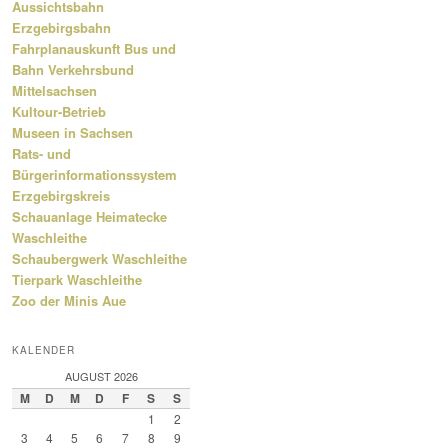
Aussichtsbahn
Erzgebirgsbahn
Fahrplanauskunft Bus und
Bahn Verkehrsbund
Mittelsachsen
Kultour-Betrieb
Museen in Sachsen
Rats- und
Bürgerinformationssystem
Erzgebirgskreis
Schauanlage Heimatecke
Waschleithe
Schaubergwerk Waschleithe
Tierpark Waschleithe
Zoo der Minis Aue
KALENDER
AUGUST 2026
M
D
M
D
F
S
S
1
2
3
4
5
6
7
8
9