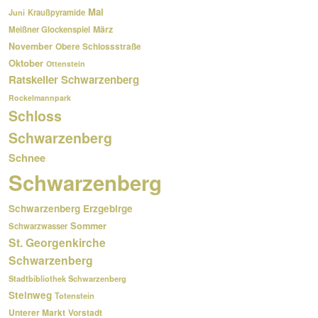
Mai
Kraußpyramide
Juni
März
Meißner Glockenspiel
November
Obere Schlossstraße
Oktober
Ottenstein
Ratskeller Schwarzenberg
Rockelmannpark
Schloss
Schwarzenberg
Schnee
Schwarzenberg
Schwarzenberg Erzgebirge
Sommer
Schwarzwasser
St. Georgenkirche
Schwarzenberg
Stadtbibliothek Schwarzenberg
Steinweg
Totenstein
Unterer Markt
Vorstadt