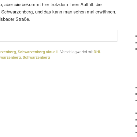
o, aber
sie
bekommt hier trotzdem ihren Auftritt: die
e in Schwarzenberg, und das kann man schon mal erwähnen.
lsbader Straße.
arzenberg
,
Schwarzenberg aktuell
|
Verschlagwortet mit
DHL
chwarzenberg
,
Schwarzenberg