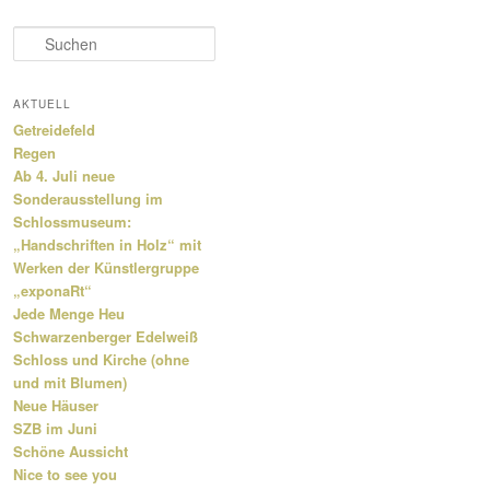
S
u
c
h
AKTUELL
e
Getreidefeld
n
Regen
Ab 4. Juli neue
Sonderausstellung im
Schlossmuseum:
„Handschriften in Holz“ mit
Werken der Künstlergruppe
„exponaRt“
Jede Menge Heu
Schwarzenberger Edelweiß
Schloss und Kirche (ohne
und mit Blumen)
Neue Häuser
SZB im Juni
Schöne Aussicht
Nice to see you