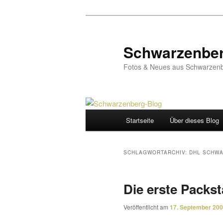
Zum
Zum
primären
sekundären
Inhalt
Inhalt
Schwarzenber
springen
springen
Fotos & Neues aus Schwarzenb
Hauptmenü
Startseite
Über dieses Blog
SCHLAGWORTARCHIV:
DHL SCHW
Die erste Packs
Veröffentlicht am
17. September 20