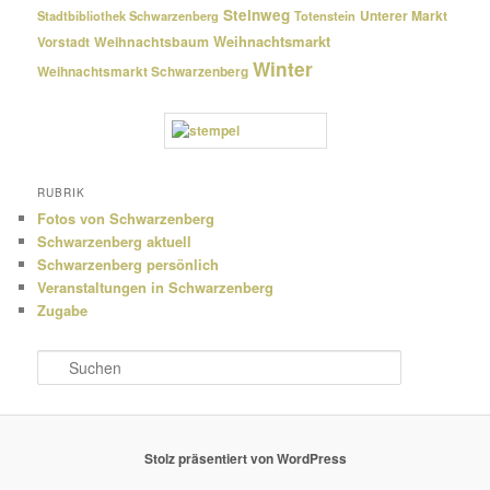
Steinweg
Unterer Markt
Stadtbibliothek Schwarzenberg
Totenstein
Weihnachtsmarkt
Weihnachtsbaum
Vorstadt
Winter
Weihnachtsmarkt Schwarzenberg
RUBRIK
Fotos von Schwarzenberg
Schwarzenberg aktuell
Schwarzenberg persönlich
Veranstaltungen in Schwarzenberg
Zugabe
S
u
c
h
e
Stolz präsentiert von WordPress
n