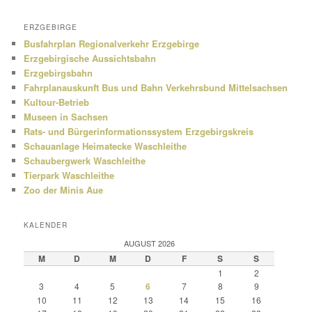
ERZGEBIRGE
Busfahrplan Regionalverkehr Erzgebirge
Erzgebirgische Aussichtsbahn
Erzgebirgsbahn
Fahrplanauskunft Bus und Bahn Verkehrsbund Mittelsachsen
Kultour-Betrieb
Museen in Sachsen
Rats- und Bürgerinformationssystem Erzgebirgskreis
Schauanlage Heimatecke Waschleithe
Schaubergwerk Waschleithe
Tierpark Waschleithe
Zoo der Minis Aue
KALENDER
AUGUST 2026
M
D
M
D
F
S
S
1
2
3
4
5
6
7
8
9
10
11
12
13
14
15
16