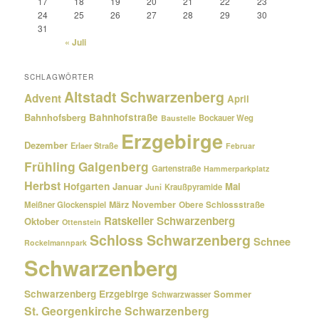
17
18
19
20
21
22
23
24
25
26
27
28
29
30
31
« Juli
SCHLAGWÖRTER
Altstadt Schwarzenberg
Advent
April
Bahnhofsberg
Bahnhofstraße
Bockauer Weg
Baustelle
Erzgebirge
Dezember
Erlaer Straße
Februar
Frühling
Galgenberg
Gartenstraße
Hammerparkplatz
Herbst
Hofgarten
Januar
Mai
Kraußpyramide
Juni
März
November
Meißner Glockenspiel
Obere Schlossstraße
Ratskeller Schwarzenberg
Oktober
Ottenstein
Schloss Schwarzenberg
Schnee
Rockelmannpark
Schwarzenberg
Schwarzenberg Erzgebirge
Sommer
Schwarzwasser
St. Georgenkirche Schwarzenberg