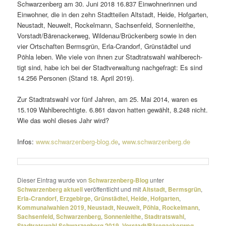
Schwarzenberg am 30. Juni 2018 16.837 Einwohnerinnen und
Einwohner, die in den zehn Stadtteilen Altstadt, Heide, Hofgarten,
Neustadt, Neuwelt, Rockelmann, Sachsenfeld, Sonnenleithe,
Vorstadt/Bärenackerweg, Wildenau/Brückenberg sowie in den
vier Ortschaften Bermsgrün, Erla-Crandorf, Grünstädtel und
Pöhla leben. Wie viele von ihnen zur Stadtratswahl wahl­be­rech­
tigt sind, habe ich bei der Stadtverwaltung nach­ge­fragt: Es sind
14.256 Personen (Stand 18. April 2019).
Zur Stadtratswahl vor fünf Jahren, am 25. Mai 2014, waren es
15.109 Wahlberechtigte. 6.861 davon hatten gewählt, 8.248 nicht.
Wie das wohl dieses Jahr wird?
Infos:
www.schwarzenberg-blog.de
,
www.schwarzenberg.de
Dieser Eintrag wurde von
Schwarzenberg-Blog
unter
Schwarzenberg aktuell
veröffentlicht und mit
Altstadt
,
Bermsgrün
,
Erla-Crandorf
,
Erzgebirge
,
Grünstädtel
,
Heide
,
Hofgarten
,
Kommunalwahlen 2019
,
Neustadt
,
Neuwelt
,
Pöhla
,
Rockelmann
,
Sachsenfeld
,
Schwarzenberg
,
Sonnenleithe
,
Stadtratswahl
,
Stadtratswahl Schwarzenberg 2019
,
Vorstadt/Bärenackerweg
,