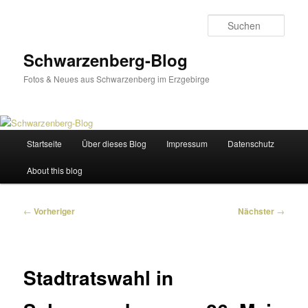
Zum
primären
Such
Inhalt
springen
Schwarzenberg-Blog
Fotos & Neues aus Schwarzenberg im Erzgebirge
Hauptmenü
Startseite
Über dieses Blog
Impressum
Datenschutz
About this blog
Beitragsnavigation
←
Vorheriger
Nächster
→
Stadtratswahl in