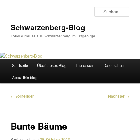
Zum
primären
Such
Inhalt
springen
Schwarzenberg-Blog
Fotos & Neues aus Schwarzenberg im Erzgebirge
Hauptmenü
Startseite
Über dieses Blog
Impressum
Datenschutz
About this blog
Beitragsnavigation
←
Vorheriger
Nächster
→
Bunte Bäume
Veröffentlicht am
29. Oktober 2023