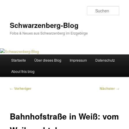
Zum
primären
Such
Inhalt
springen
Schwarzenberg-Blog
Fotos & Neues aus Schwarzenberg im Erzgebirge
Hauptmenü
Startseite
Über dieses Blog
Impressum
Datenschutz
About this blog
Beitragsnavigation
←
Vorheriger
Nächster
→
Bahnhofstraße in Weiß: vom