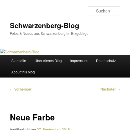
Zum
primären
Such
Inhalt
springen
Schwarzenberg-Blog
Fotos & Neues aus Schwarzenberg im Erzgebirge
Hauptmenü
Startseite
Über dieses Blog
Impressum
Datenschutz
About this blog
Beitragsnavigation
←
Vorheriger
Nächster
→
Neue Farbe
Veröffentlicht am
27. September 2018