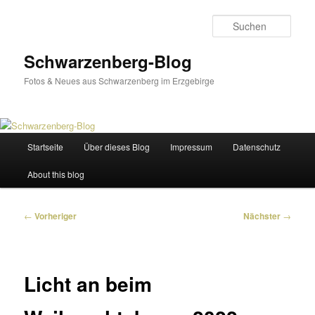
Zum
primären
Such
Inhalt
springen
Schwarzenberg-Blog
Fotos & Neues aus Schwarzenberg im Erzgebirge
Hauptmenü
Startseite
Über dieses Blog
Impressum
Datenschutz
About this blog
Beitragsnavigation
←
Vorheriger
Nächster
→
Licht an beim