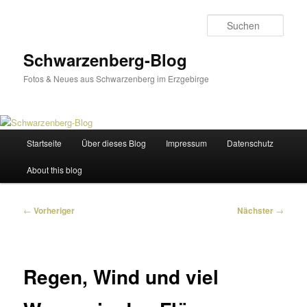
Zum
primären
Such
Inhalt
springen
Schwarzenberg-Blog
Fotos & Neues aus Schwarzenberg im Erzgebirge
Hauptmenü
Startseite
Über dieses Blog
Impressum
Datenschutz
About this blog
Beitragsnavigation
←
Vorheriger
Nächster
→
Regen, Wind und viel