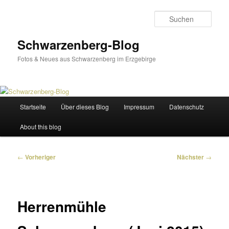
Zum
primären
Such
Inhalt
springen
Schwarzenberg-Blog
Fotos & Neues aus Schwarzenberg im Erzgebirge
Hauptmenü
Startseite
Über dieses Blog
Impressum
Datenschutz
About this blog
Beitragsnavigation
←
Vorheriger
Nächster
→
Herrenmühle