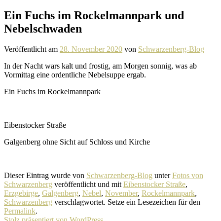
Ein Fuchs im Rockelmannpark und
Nebelschwaden
Veröffentlicht am
28. November 2020
von
Schwarzenberg-Blog
In der Nacht wars kalt und frostig, am Morgen sonnig, was ab
Vormittag eine ordent­liche Nebelsuppe ergab.
Ein Fuchs im Rockelmannpark
Eibenstocker Straße
Galgenberg ohne Sicht auf Schloss und Kirche
Dieser Eintrag wurde von
Schwarzenberg-Blog
unter
Fotos von
Schwarzenberg
veröffentlicht und mit
Eibenstocker Straße
,
Erzgebirge
,
Galgenberg
,
Nebel
,
November
,
Rockelmannpark
,
Schwarzenberg
verschlagwortet. Setze ein Lesezeichen für den
Permalink
.
Stolz präsentiert von WordPress