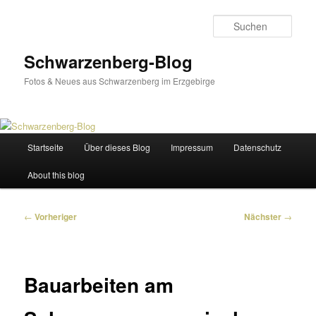
Zum
primären
Such
Inhalt
springen
Schwarzenberg-Blog
Fotos & Neues aus Schwarzenberg im Erzgebirge
Hauptmenü
Startseite
Über dieses Blog
Impressum
Datenschutz
About this blog
Beitragsnavigation
←
Vorheriger
Nächster
→
Bauarbeiten am