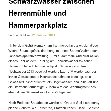
Schwarzwasser zwischen
Herrenmühle und
Hammerparkplatz
Veröffentlicht am
12. Februar 2021
Hinter dem Getränkemarkt am Hammerparkplatz wurden diese
Woche Bäume gefällt, das hängt mit einer Baumaßnahme der
Landestalsperrenverwaltung (LTV) zusammen. Und zwar sollen
dieses Jahr ab dem Frühling am Schwarzwasser zwischen
Herrenmühle und Hammerparkplatz Schäden aus dem
Hochwasser 2013 besei­tigt werden. Laut LTV werden „auf der
linken Gewässerseite Hochwasserschäden besei­tigt, eine
Gewässerzufahrt errichtet, ein Regenwasserkanal erneuert und
die Ufermauer ertüchtigt“. Zudem wird das Wehrfragment des
ehema­ligen Sägewerkes Graf zurückgebaut.
Nach Ende der Bauarbeiten werden an Ort und Stelle stand­ort­ty­
pi­sche Gehölze wie Berberitze, Pfaffenhütchen, Hasel, Schlehe