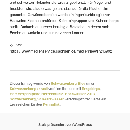
und schwarzer Holunder als Ersatz gepflanzt. Für Vögel und
Insekten wird also etwas getan, ebenso für die Fische: „Im
gesamten Gewässerbereich werden in inge­nieur­bio­lo­gi­scher
Bauweise Fischunterstände, Störsteingruppen und Buhnen herge­
stellt. Dadurch entstehen beru­higte Bereiche, in denen sich
Fische entwi­ckeln und zurückziehen können.“
-> Info:
https://www.medienservice.sachsen.de/medien/news/246992
Dieser Eintrag wurde von
Schwarzenberg-Blog
unter
Schwarzenberg aktuell
veröffentlicht und mit
Erzgebirge
,
Hammerparkplatz
,
Herrenmühle
,
Hochwasser 2013
,
Schwarzenberg
,
Schwarzwasser
verschlagwortet. Setze ein
Lesezeichen für den
Permalink
.
Stolz präsentiert von WordPress