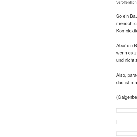
Veröffentlic
So ein Bau
mensch­li­
Komplexitä
Aber ein B
wenn es zu
und nicht 
Also, para
das ist m
(Galgenbe