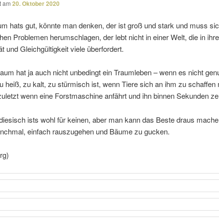
ht am
20. Oktober 2020
m hats gut, könnte man denken, der ist groß und stark und muss sich
chen Problemen herum­schlagen, der lebt nicht in einer Welt, die in ihre
t und Gleichgültigkeit viele überfordert.
aum hat ja auch nicht unbe­dingt ein Traumleben – wenn es nicht gen
 heiß, zu kalt, zu stür­misch ist, wenn Tiere sich an ihm zu schaffe
zuletzt wenn eine Forstmaschine anfährt und ihn binnen Sekunden zer
­die­sisch ists wohl für keinen, aber man kann das Beste draus mach
anchmal, einfach raus­zu­gehen und Bäume zu gucken.
rg)