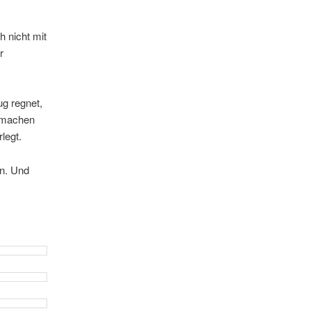
 nicht mit
r
ug regnet,
n machen
legt.
en. Und